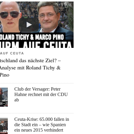
AUF CEUTA
tschland das nächste Ziel? –
Analyse mit Roland Tichy &
Pino
Club der Versager: Peter
Hahne rechnet mit der CDU
ab
Ceuta-Krise: 65.000 fallen in
die Stadt ein – wie Spanien
ein neues 2015 verhindert