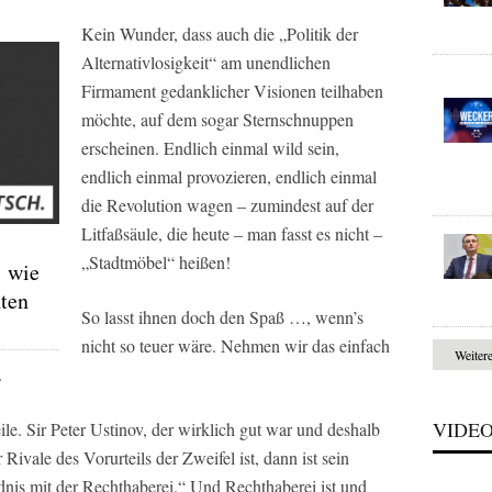
Kein Wunder, dass auch die „Politik der
Alternativlosigkeit“ am unendlichen
Firmament gedanklicher Visionen teilhaben
möchte, auf dem sogar Sternschnuppen
erscheinen. Endlich einmal wild sein,
endlich einmal provozieren, endlich einmal
die Revolution wagen – zumindest auf der
Litfaßsäule, die heute – man fasst es nicht –
„Stadtmöbel“ heißen!
: wie
ten
So lasst ihnen doch den Spaß …, wenn’s
nicht so teuer wäre. Nehmen wir das einfach
Weiter
.
VIDE
eile. Sir Peter Ustinov, der wirklich gut war und deshalb
Rivale des Vorurteils der Zweifel ist, dann ist sein
nis mit der Rechthaberei.“ Und Rechthaberei ist und