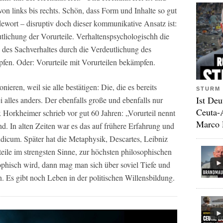
von links bis rechts. Schön, dass Form und Inhalte so gut
rt – disruptiv doch dieser kommunikative Ansatz ist:
utlichung der Vorurteile. Verhaltenspsychologischh die
g des Sachverhaltes durch die Verdeutlichung des
fen. Oder: Vorurteile mit Vorurteilen bekämpfen.
ieren, weil sie alle bestätigen: Die, die es bereits
STURM 
Ist Deu
 alles anders. Der ebenfalls große und ebenfalls nur
Ceuta-
orkheimer schrieb vor gut 60 Jahren: „Vorurteil nennt
Marco 
d. In alten Zeiten war es das auf frühere Erfahrung und
udicum. Später hat die Metaphysik, Descartes, Leibniz
eile im strengsten Sinne, zur höchsten philosophischen
ophisch wird, dann mag man sich über soviel Tiefe und
n. Es gibt noch Leben in der politischen Willensbildung.