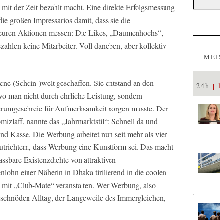
t mit der Zeit bezahlt macht. Eine direkte Erfolgsmessung
die großen Impressarios damit, dass sie die
teuren Aktionen messen: Die Likes, „Daumenhochs“,
zahlen keine Mitarbeiter. Voll daneben, aber kollektiv
MEI
ene (Schein-)welt geschaffen. Sie entstand an den
24h
wo man nicht durch ehrliche Leistung, sondern –
Herumgeschreie für Aufmerksamkeit sorgen musste. Der
izlaff, nannte das „Jahrmarktstil“: Schnell da und
d Kasse. Die Werbung arbeitet nun seit mehr als vier
utrichtern, dass Werbung eine Kunstform sei. Das macht
fassbare Existenzdichte von attraktiven
lohn einer Näherin in Dhaka tirilierend in die coolen
mit „Club-Mate“ veranstalten. Wer Werbung, also
 schnöden Alltag, der Langeweile des Immergleichen,