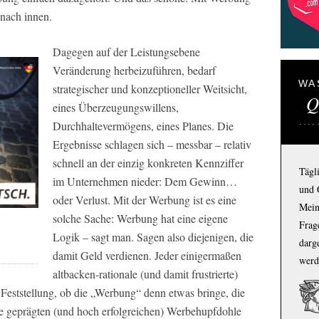
 nach innen.
Dagegen auf der Leistungsebene
Veränderung herbeizuführen, bedarf
WA
strategischer und konzeptioneller Weitsicht,
Q
eines Überzeugungswillens,
Durchhaltevermögens, eines Planes. Die
Ergebnisse schlagen sich – messbar – relativ
schnell an der einzig konkreten Kennziffer
Tägl
im Unternehmen nieder: Dem Gewinn…
und 
oder Verlust. Mit der Werbung ist es eine
Mein
solche Sache: Werbung hat eine eigene
Frage
Logik – sagt man. Sagen also diejenigen, die
darg
damit Geld verdienen. Jeder einigermaßen
werd
altbacken-rationale (und damit frustrierte)
Feststellung, ob die „Werbung“ denn etwas bringe, die
le geprägten (und hoch erfolgreichen) Werbehupfdohle