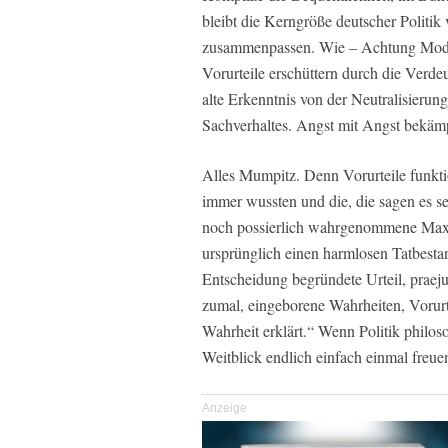
bleibt die Kerngröße deutscher Politik 
zusammenpassen. Wie – Achtung Modewo
Vorurteile erschüttern durch die Verde
alte Erkenntnis von der Neutralisierun
Sachverhaltes. Angst mit Angst bekämp
Alles Mumpitz. Denn Vorurteile funktion
immer wussten und die, die sagen es sei
noch possierlich wahrgenommene Max H
ursprünglich einen harmlosen Tatbestan
Entscheidung begründete Urteil, praej
zumal, eingeborene Wahrheiten, Vorurt
Wahrheit erklärt.“ Wenn Politik philos
Weitblick endlich einfach einmal freue
Anzeige