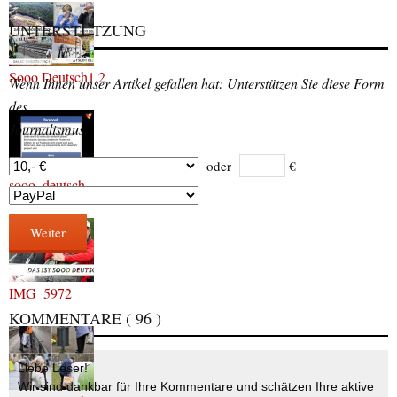
UNTERSTÜTZUNG
Sooo Deutsch1.2
Wenn Ihnen unser Artikel gefallen hat: Unterstützen Sie diese Form
des
Journalismus.
oder
€
sooo_deutsch
Weiter
IMG_5972
KOMMENTARE
( 96 )
Liebe Leser!
Wir sind dankbar für Ihre Kommentare und schätzen Ihre aktive