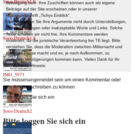
Sooo Deutsch1.9
Beteiligung sehr. Ihre Zuschriften können auch als eigene
Beiträge auf der Site erscheinen oder in unserer
Monatszeitschrift „Tichys Einblick“.
Bitte entwerten Sie Ihre Argumente nicht durch Unterstellungen,
Verunglimpfungen oder inakzeptable Worte und Links. Solche
Texte schalten wir nicht frei. Ihre Kommentare werden
Sooo Deutsch1.8
moderiert, da die juristische Verantwortung bei TE liegt. Bitte
verstehen Sie, dass die Moderation zwischen Mitternacht und
morgens Pause macht und es, je nach Aufkommen, zu
zeitlichen Verzögerungen kommen kann. Vielen Dank für Ihr
Verständnis.
Hinweis
IMG_5973
Sie müssen
angemeldet
sein um einen Kommentar oder
eine Antwort schreiben zu können
Bitte loggen Sie sich ein
×
Sooo Deutsch2
Bitte loggen Sie sich ein