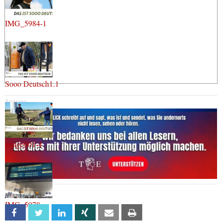
IMG_5984-1
Sooo Deutsch1.1
Anzeige
image001-4
IMG_5978
Facebook
Twitter
Linkedin
Xing
Email
Print