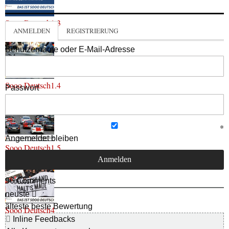
Sooo Deutsch1.3
ANMELDEN
REGISTRIERUNG
Benutzername oder E-Mail-Adresse
Sooo Deutsch1.4
Passwort
Angemeldet bleiben
Sooo Deutsch1.5
96
Comments
neuste
älteste
beste Bewertung
Sooo Deutsch4
Inline Feedbacks