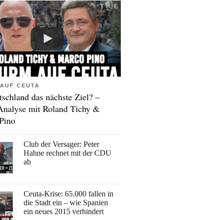
AUF CEUTA
tschland das nächste Ziel? –
Analyse mit Roland Tichy &
Pino
Club der Versager: Peter
Hahne rechnet mit der CDU
ab
Ceuta-Krise: 65.000 fallen in
die Stadt ein – wie Spanien
ein neues 2015 verhindert