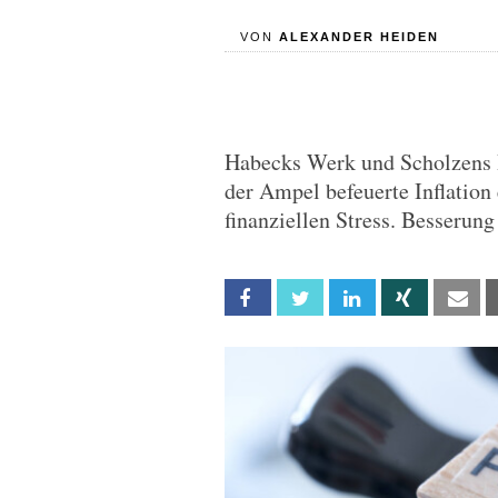
VON
ALEXANDER HEIDEN
Habecks Werk und Scholzens B
der Ampel befeuerte Inflatio
finanziellen Stress. Besserung
Facebook
Twitter
Linkedin
Xing
Em