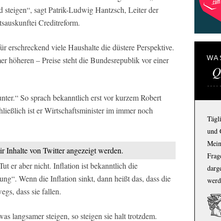
 steigen“, sagt Patrik-Ludwig Hantzsch, Leiter der
tsauskunftei Creditreform.
 für erschreckend viele Haushalte die düstere Perspektive.
WA
 höheren – Preise steht die Bundesrepublik vor einer
Q
runter.“ So sprach bekanntlich erst vor kurzem Robert
ließlich ist er Wirtschaftsminister im immer noch
Tägl
und 
Mein
ir Inhalte von Twitter angezeigt werden.
Frage
t er aber nicht. Inflation ist bekanntlich die
darg
ng“. Wenn die Inflation sinkt, dann heißt das, dass die
werd
gs, dass sie fallen.
as langsamer steigen, so steigen sie halt trotzdem.