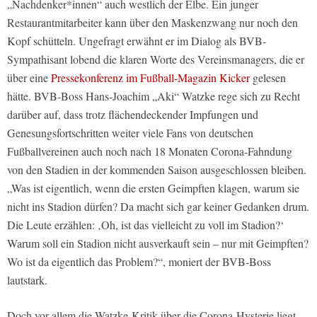
„Nachdenker*innen“ auch westlich der Elbe. Ein junger
Restaurantmitarbeiter kann über den Maskenzwang nur noch den
Kopf schütteln. Ungefragt erwähnt er im Dialog als BVB-
Sympathisant lobend die klaren Worte des Vereinsmanagers, die er
über eine
Pressekonferenz im Fußball-Magazin Kicker
gelesen
hätte. BVB-Boss Hans-Joachim „Aki“ Watzke rege sich zu Recht
darüber auf, dass trotz flächendeckender Impfungen und
Genesungsfortschritten weiter viele Fans von deutschen
Fußballvereinen auch noch nach 18 Monaten Corona-Fahndung
von den Stadien in der kommenden Saison ausgeschlossen bleiben.
„Was ist eigentlich, wenn die ersten Geimpften klagen, warum sie
nicht ins Stadion dürfen? Da macht sich gar keiner Gedanken drum.
Die Leute erzählen: ‚Oh, ist das vielleicht zu voll im Stadion?‘
Warum soll ein Stadion nicht ausverkauft sein – nur mit Geimpften?
Wo ist da eigentlich das Problem?“, moniert der BVB-Boss
lautstark.
Doch vor allem die Watzke-Kritik über die Corona-Hysterie liegt