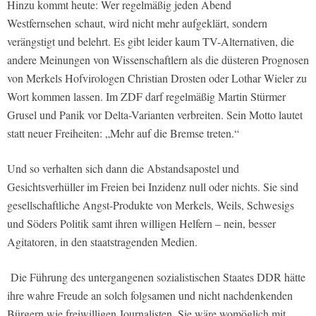
Hinzu kommt heute: Wer regelmäßig jeden Abend
Westfernsehen schaut, wird nicht mehr aufgeklärt, sondern
verängstigt und belehrt. Es gibt leider kaum TV-Alternativen, die
andere Meinungen von Wissenschaftlern als die düsteren Prognosen
von Merkels Hofvirologen Christian Drosten oder Lothar Wieler zu
Wort kommen lassen. Im ZDF darf regelmäßig Martin Stürmer
Grusel und Panik vor Delta-Varianten verbreiten. Sein Motto lautet
statt neuer Freiheiten: „Mehr auf die Bremse treten.“
Und so verhalten sich dann die Abstandsapostel und
Gesichtsverhüller im Freien bei Inzidenz null oder nichts. Sie sind
gesellschaftliche Angst-Produkte von Merkels, Weils, Schwesigs
und Söders Politik samt ihren willigen Helfern – nein, besser
Agitatoren, in den staatstragenden Medien.
Die Führung des untergangenen sozialistischen Staates DDR hätte
ihre wahre Freude an solch folgsamen und nicht nachdenkenden
Bürgern wie freiwilligen Journalisten. Sie wäre womöglich mit