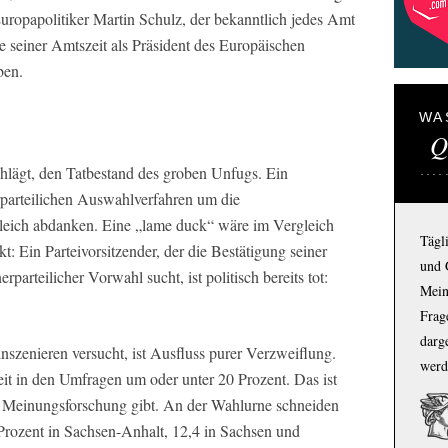
ropapolitiker Martin Schulz, der bekanntlich jedes Amt
einer Amtszeit als Präsident des Europäischen
ben.
WA
Q
schlägt, den Tatbestand des groben Unfugs. Ein
erparteilichen Auswahlverfahren um die
gleich abdanken. Eine „lame duck“ wäre im Vergleich
Tägl
: Ein Parteivorsitzender, der die Bestätigung seiner
und 
rparteilicher Vorwahl sucht, ist politisch bereits tot:
Mein
Frage
darg
inszenieren versucht, ist Ausfluss purer Verzweiflung.
werd
t in den Umfragen um oder unter 20 Prozent. Das ist
 es Meinungsforschung gibt. An der Wahlurne schneiden
 Prozent in Sachsen-Anhalt, 12,4 in Sachsen und