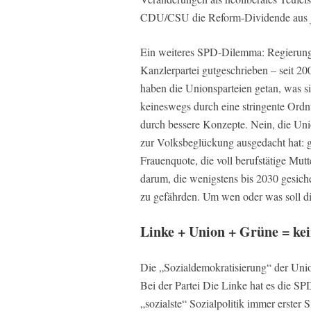
CDU/CSU die Reform-Dividende aus jen
Ein weiteres SPD-Dilemma: Regierung
Kanzlerpartei gutgeschrieben – seit
haben die Unionsparteien getan, was s
keineswegs durch eine stringente Ordnu
durch bessere Konzepte. Nein, die Un
zur Volksbeglückung ausgedacht hat: g
Frauenquote, die voll berufstätige Mutt
darum, die wenigstens bis 2030 gesich
zu gefährden. Um wen oder was soll 
Linke + Union + Grüne = kei
Die „Sozialdemokratisierung“ der Unio
Bei der Partei Die Linke hat es die 
„sozialste“ Sozialpolitik immer erster