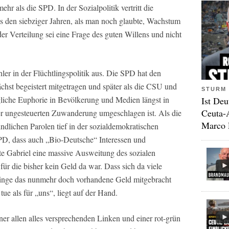
ehr als die SPD. In der Sozialpolitik vertritt die
 den siebziger Jahren, als man noch glaubte, Wachstum
r Verteilung sei eine Frage des guten Willens und nicht
er in der Flüchtlingspolitik aus. Die SPD hat den
hst begeistert mitgetragen und später als die CSU und
STURM 
liche Euphorie in Bevölkerung und Medien längst in
Ist Deu
Ceuta-
er ungesteuerten Zuwanderung umgeschlagen ist. Als die
Marco 
ndlichen Parolen tief in der sozialdemokratischen
SPD, dass auch „Bio-Deutsche“ Interessen und
te Gabriel eine massive Ausweitung des sozialen
r die bisher kein Geld da war. Dass sich da viele
htlinge das nunmehr doch vorhandene Geld mitgebracht
tue als für „uns“, liegt auf der Hand.
iner allen alles versprechenden Linken und einer rot-grün