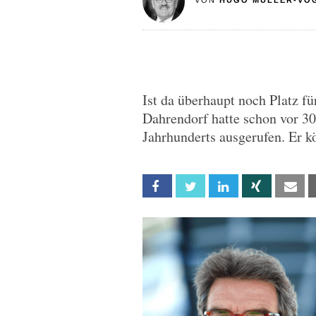
VON
HUGO MÜLLER-VO
Ist da überhaupt noch Platz f
Dahrendorf hatte schon vor 3
Jahrhunderts ausgerufen. Er 
Facebook
Twitter
Linkedin
Xing
Em