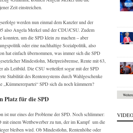
er Zeit einstreichen.
serfolge werden nun einmal dem Kanzler und der
 2005 also Angela Merkel und der CDU/CSU. Zudem
ie konnten, um die SPD klein zu machen – aber
ngspolitik oder eine nachhaltige Sozialpolitik, also
ion hat einfach übernommen, was immer sich die SPD
esetzlicher Mindestlohn, Mietpreisbremse, Rente mit 63,
er als Leitbild. Die CSU wetteifert sogar mit der SPD
erte Stabilität des Rentensystems durch Wahlgeschenke
die „Kümmererpartei“ SPD sich da noch kümmern?
Weiter
n Platz für die SPD
n ist nur eines der Probleme der SPD. Noch schlimmer:
VIDE
SPD mit einem Wettbewerber zu tun, der im Kampf um die
 Sieger bleiben wird. Ob Mindestlohn, Rentenhöhe oder