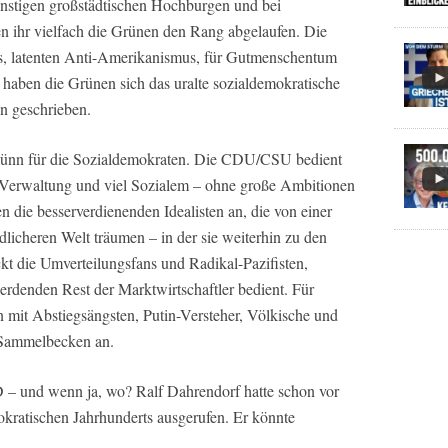
einstigen großstädtischen Hochburgen und bei
 ihr vielfach die Grünen den Rang abgelaufen. Die
us, latenten Anti-Amerikanismus, für Gutmenschentum
aben die Grünen sich das uralte sozialdemokratische
n geschrieben.
dünn für die Sozialdemokraten. Die CDU/CSU bedient
n Verwaltung und viel Sozialem – ohne große Ambitionen
 die besserverdienenden Idealisten an, die von einer
dlicheren Welt träumen – in der sie weiterhin zu den
ckt die Umverteilungsfans und Radikal-Pazifisten,
rdenden Rest der Marktwirtschaftler bedient. Für
mit Abstiegsängsten, Putin-Versteher, Völkische und
s Sammelbecken an.
PD – und wenn ja, wo? Ralf Dahrendorf hatte schon vor
okratischen Jahrhunderts ausgerufen. Er könnte