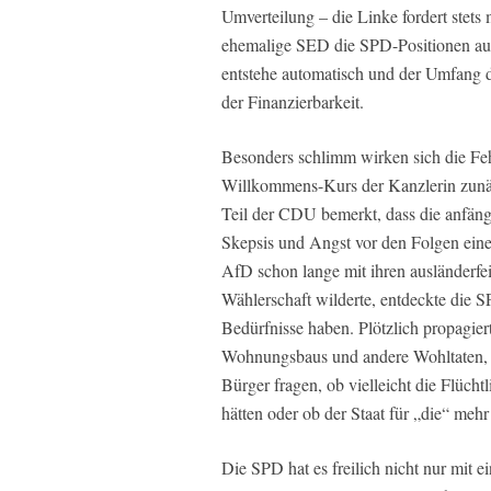
Umverteilung – die Linke fordert stets m
ehemalige SED die SPD-Positionen aus
entstehe automatisch und der Umfang de
der Finanzierbarkeit.
Besonders schlimm wirken sich die Fehl
Willkommens-Kurs der Kanzlerin zunäc
Teil der CDU bemerkt, dass die anfäng
Skepsis und Angst vor den Folgen ein
AfD schon lange mit ihren ausländerfei
Wählerschaft wilderte, entdeckte die 
Bedürfnisse haben. Plötzlich propagier
Wohnungsbaus und andere Wohltaten, fü
Bürger fragen, ob vielleicht die Flüc
hätten oder ob der Staat für „die“ mehr 
Die SPD hat es freilich nicht nur mit e