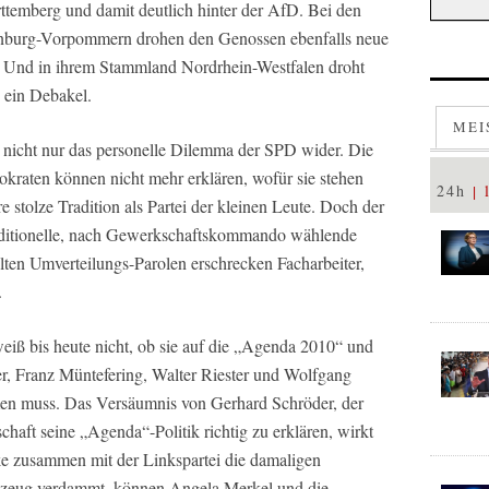
temberg und damit deutlich hinter der AfD. Bei den
nburg-Vorpommern drohen den Genossen ebenfalls neue
 Und in ihrem Stammland Nordrhein-Westfalen droht
 ein Debakel.
MEI
 nicht nur das personelle Dilemma der SPD wider. Die
okraten können nicht mehr erklären, wofür sie stehen
24h
 stolze Tradition als Partei der kleinen Leute. Doch der
raditionelle, nach Gewerkschaftskommando wählende
alten Umverteilungs-Parolen erschrecken Facharbeiter,
.
eiß bis heute nicht, ob sie auf die „Agenda 2010“ und
r, Franz Müntefering, Walter Riester und Wolfgang
ämen muss. Das Versäumnis von Gerhard Schröder, der
chaft seine „Agenda“-Politik richtig zu erklären, wirkt
e zusammen mit der Linkspartei die damaligen
lszeug verdammt, können Angela Merkel und die