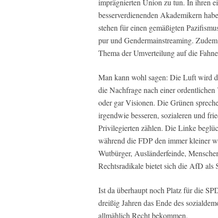
imprägnierten Union zu tun. In ihren 
besserverdienenden Akademikern haben
stehen für einen gemäßigten Pazifism
pur und Gendermainstreaming. Zudem h
Thema der Umverteilung auf die Fahne
Man kann wohl sagen: Die Luft wird 
die Nachfrage nach einer ordentliche
oder gar Visionen. Die Grünen sprechen
irgendwie besseren, sozialeren und frie
Privilegierten zählen. Die Linke beglü
während die FDP den immer kleiner we
Wutbürger, Ausländerfeinde, Menschen 
Rechtsradikale bietet sich die AfD al
Ist da überhaupt noch Platz für die S
dreißig Jahren das Ende des sozialdem
allmählich Recht bekommen.