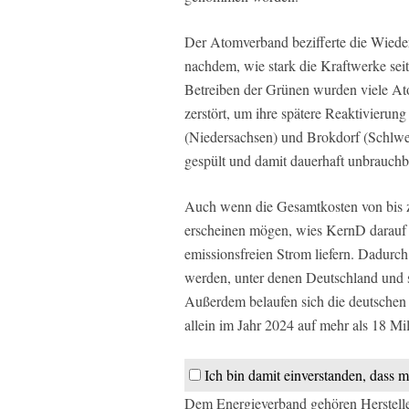
Der Atomverband bezifferte die Wiedera
nachdem, wie stark die Kraftwerke seit
Betreiben der Grünen wurden viele Ato
zerstört, um ihre spätere Reaktivierun
(Niedersachsen) und Brokdorf (Schlwes
gespült und damit dauerhaft unbrauchb
Auch wenn die Gesamtkosten von bis z
erscheinen mögen, wies KernD darauf h
emissionsfreien Strom liefern. Dadurc
werden, unter denen Deutschland und s
Außerdem belaufen sich die deutschen
allein im Jahr 2024 auf mehr als 18 Mi
Ich bin damit einverstanden, dass m
Dem Energieverband gehören Herstelle