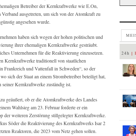
hemaligen Betreiber der Kernkraftwerke wie E.On,
erband ausgetreten, um sich von der Atomkraft zu
 ungünstig angesehen wurde.
MEI
rnehmen haben sich wegen der hohen politischen und
vierung ihrer ehemaligen Kernkraftwerke gesträubt.
tliches Unternehmen für die Reaktivierung einzusetzen.
24h
 Kernkraftwerke traditionell von staatlichen
n Frankreich und Vattenfall in Schweden“, so der
wo sich der Staat an einem Strombetreiber beteiligt hat,
n seiner Kernkraftwerke zuständig ist.
dazu geäußert, ob er die Atomkraftwerke des Landes
einem Wahlsieg am 23. Februar forderte er ein
 der weiteren Zerstörung stillgelegter Kernkraftwerke.
kus Söder die Reaktivierung des Kernkraftwerks Isar 2
letzten Reaktoren, die 2023 vom Netz gehen sollen.