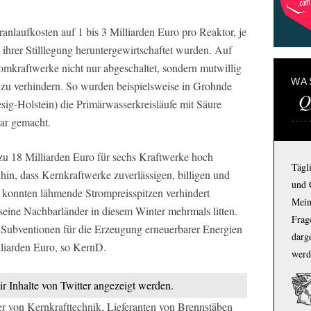
nlaufkosten auf 1 bis 3 Milliarden Euro pro Reaktor, je
 ihrer Stilllegung heruntergewirtschaftet wurden. Auf
mkraftwerke nicht nur abgeschaltet, sondern mutwillig
WA
g zu verhindern. So wurden beispielsweise in Grohnde
Q
ig-Holstein) die Primärwasserkreisläufe mit Säure
ar gemacht.
u 18 Milliarden Euro für sechs Kraftwerke hoch
Tägl
in, dass Kernkraftwerke zuverlässigen, billigen und
und 
h konnten lähmende Strompreisspitzen verhindert
Mein
eine Nachbarländer in diesem Winter mehrmals litten.
Frage
 Subventionen für die Erzeugung erneuerbarer Energien
darg
lliarden Euro, so KernD.
werd
ir Inhalte von Twitter angezeigt werden.
r von Kernkrafttechnik, Lieferanten von Brennstäben