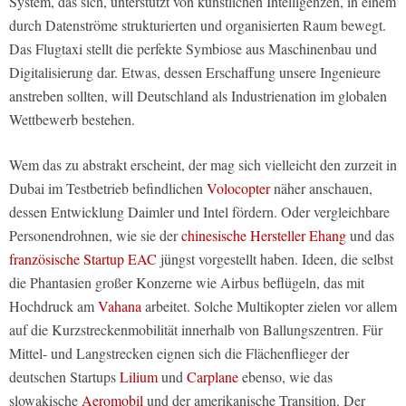
System, das sich, unterstützt von künstlichen Intelligenzen, in einem
durch Datenströme strukturierten und organisierten Raum bewegt.
Das Flugtaxi stellt die perfekte Symbiose aus Maschinenbau und
Digitalisierung dar. Etwas, dessen Erschaffung unsere Ingenieure
anstreben sollten, will Deutschland als Industrienation im globalen
Wettbewerb bestehen.
Wem das zu abstrakt erscheint, der mag sich vielleicht den zurzeit in
Dubai im Testbetrieb befindlichen
Volocopter
näher anschauen,
dessen Entwicklung Daimler und Intel fördern. Oder vergleichbare
Personendrohnen, wie sie der
chinesische Hersteller Ehang
und das
französische Startup EAC
jüngst vorgestellt haben. Ideen, die selbst
die Phantasien großer Konzerne wie Airbus beflügeln, das mit
Hochdruck am
Vahana
arbeitet. Solche Multikopter zielen vor allem
auf die Kurzstreckenmobilität innerhalb von Ballungszentren. Für
Mittel- und Langstrecken eignen sich die Flächenflieger der
deutschen Startups
Lilium
und
Carplane
ebenso, wie das
slowakische
Aeromobil
und der amerikanische Transition. Der