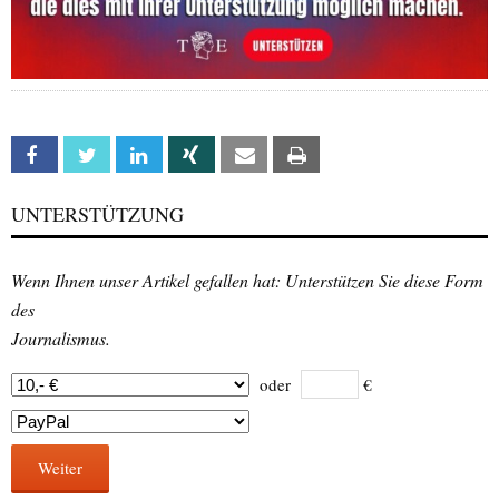
Facebook
Twitter
Linkedin
Xing
Email
Print
UNTERSTÜTZUNG
Wenn Ihnen unser Artikel gefallen hat: Unterstützen Sie diese Form
des
Journalismus.
oder
€
Weiter