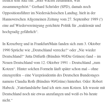
freilich sein Satz ein: „Hier wächst zusammen, was
zusammengehört.“ Gerhard Schröder (SPD), damals noch
Oppositionsführer im Niedersächsischen Landtag, hielt in der
Hannoverschen Allgemeinen Zeitung vom 27. September 1989 (!)
eine auf Wiedervereinigung gerichtete Politik für „reaktionär und
hochgradig gefährlich“.
In Kreuzberg und in Frankfurt/Main fanden sich zum 3. Oktober
1990 Sprüche wie „Deutschland verrecke!“ oder „Nie wieder
Deutschland!“ Jutta Ditfurth (Bündnis 90/Die Grünen) fand – im
Neuen Deutschland vom 12. Oktober 1991 – Deutschland „zum
Kotzen“. Hinter solchen Formeln läuft später schon mal – ohne
einzugreifen – eine Vizepräsidentin des Deutschen Bundestages
namens Claudia Roth (Bündnis 90/Grüne) hinterher. Oder: Robert
Habeck: „Vaterlandsliebe fand ich stets zum Kotzen. Ich wusste mit
Deutschland noch nie etwas anzufangen und weiß es bis heute
nicht.“