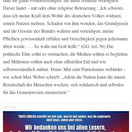
sind Sie glatte Fehlbesetzungen, die ihren Amtseid verleugnen.
Dieser lautet – mit oder ohne religiöse Beteuerung: „Ich schwöre,
dass ich meine Kraft dem Wohle des deutschen Volkes widmen,
seinen Nutzen mehren, Schaden von ihm wenden, das Grundgesetz
und die Gesetze des Bundes wahren und verteidigen, meine
Pflichten gewissenhaft erfüllen und Gerechtigkeit gegen jedermann
üben werde ….. So wahr mir Gott helfe.“ (GG Art. 56) Die
politische Elite sollte es vormachen, die Medien sollten es begleiten,
und Millionen sollten auch ohne offiziellen Eid und wie
selbstverständlich mittun. Denn: Mut zum Patriotismus verbindet –
wie schon Max Weber schrieb: „Allein die Nation kann die innere
Bereitschaft der Menschen wecken, sich solidarisch und selbstlos
für das Gemeinwesen einzusetzen.“
Anzeige