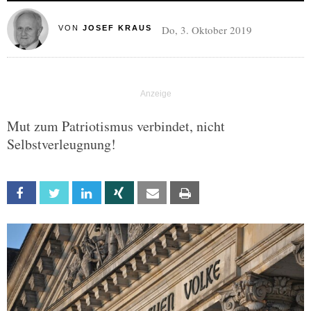
Do, 3. Oktober 2019
VON
JOSEF KRAUS
Mut zum Patriotismus verbindet, nicht
Selbstverleugnung!
Facebook
Twitter
Linkedin
Xing
Email
Print