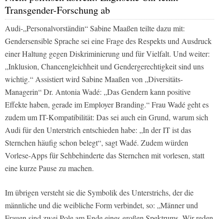
Transgender-Forschung ab
Audi-„Personalvorständin“ Sabine Maaßen teilte dazu mit:
Gendersensible Sprache sei eine Frage des Respekts und Ausdruck
einer Haltung gegen Diskriminierung und für Vielfalt. Und weiter:
„Inklusion, Chancengleichheit und Gendergerechtigkeit sind uns
wichtig.“ Assistiert wird Sabine Maaßen von „Diversitäts-
Managerin“ Dr. Antonia Wadé: „Das Gendern kann positive
Effekte haben, gerade im Employer Branding.“ Frau Wadé geht es
zudem um IT-Kompatibilität: Das sei auch ein Grund, warum sich
Audi für den Unterstrich entschieden habe: „In der IT ist das
Sternchen häufig schon belegt“, sagt Wadé. Zudem würden
Vorlese-Apps für Sehbehinderte das Sternchen mit vorlesen, statt
eine kurze Pause zu machen.
Im übrigen versteht sie die Symbolik des Unterstrichs, der die
männliche und die weibliche Form verbindet, so: „Männer und
Frauen sind zwei Pole am Ende eines großen Spektrums. Wir reden