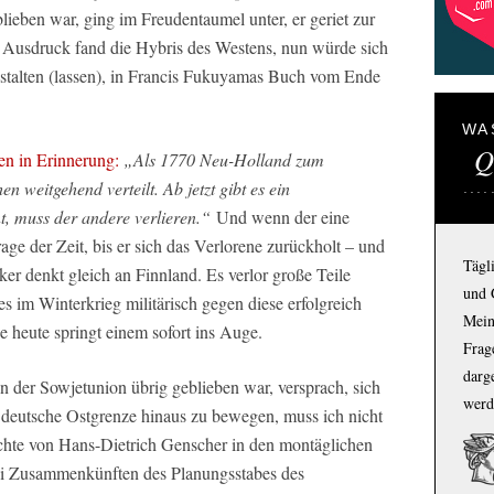
lieben war, ging im Freudentaumel unter, er geriet zur
 Ausdruck fand die Hybris des Westens, nun würde sich
stalten (lassen), in Francis Fukuyamas Buch vom Ende
WA
Q
en in Erinnerung:
„Als 1770 Neu-Holland zum
en weitgehend verteilt. Ab jetzt gibt es ein
t, muss der andere verlieren.“
Und wenn der eine
Frage der Zeit, bis er sich das Verlorene zurückholt – und
Tägl
ker denkt gleich an Finnland. Es verlor große Teile
und 
s im Winterkrieg militärisch gegen diese erfolgreich
Mein
e heute springt einem sofort ins Auge.
Frage
darg
 der Sowjetunion übrig geblieben war, versprach, sich
werd
e deutsche Ostgrenze hinaus zu bewegen, muss ich nicht
ichte von Hans-Dietrich Genscher in den montäglichen
ei Zusammenkünften des Planungsstabes des