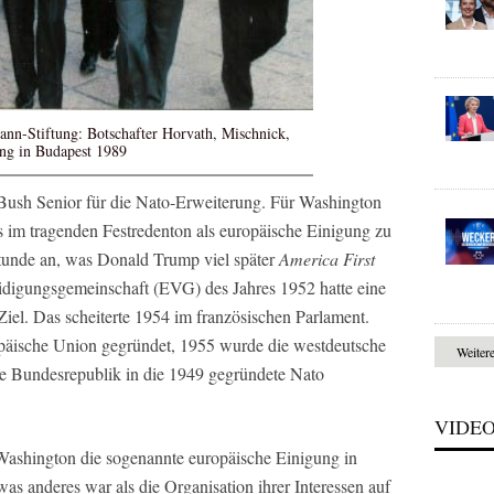
ann-Stiftung: Botschafter Horvath, Mischnick,
ng in Budapest 1989
 Bush Senior für die Nato-Erweiterung. Für Washington
ts im tragenden Festredenton als europäische Einigung zu
Stunde an, was Donald Trump viel später
America First
idigungsgemeinschaft (EVG) des Jahres 1952 hatte eine
el. Das scheiterte 1954 im französischen Parlament.
päische Union gegründet, 1955 wurde die westdeutsche
Weiter
e Bundesrepublik in die 1949 gegründete Nato
VIDE
r Washington die sogenannte europäische Einigung in
was anderes war als die Organisation ihrer Interessen auf