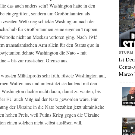
ollte das auch anders sein? Washington hatte in den
ebe eingegriffen, sondern um Großbritannien als
 zweiten Weltkrieg schickte Washington nach der
chschub für Großbritannien seine eigenen Truppen,
eltrolle nicht an Moskau verloren ging. Nach 1945
em transatlantischen Arm allein für den Status quo in
owjetunion dehnte Washington die Nato – mit
STURM 
Ist Deu
e – bis zur russischen Grenze aus.
Ceuta-
Marco 
wussten Militärprofis sehr früh, rüstete Washington auf,
nen Waffen aus und unterstützt sie laufend mit den
 Washington dachte nicht daran, damit zu warten, bis
n der EU auch Mitglied der Nato geworden wäre. Für
hung der Ukraine in die Nato bezahlen jetzt ukrainische
nen hohen Preis, weil Putins Krieg gegen die Ukraine
on einen solchen nicht selbst auslösen will.