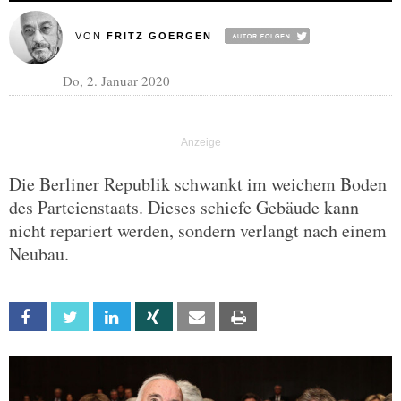
VON
FRITZ GOERGEN
Do, 2. Januar 2020
Die Berliner Republik schwankt im weichem Boden
des Parteienstaats. Dieses schiefe Gebäude kann
nicht repariert werden, sondern verlangt nach einem
Neubau.
Facebook
Twitter
Linkedin
Xing
Email
Print