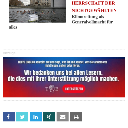
HERRSCHAFT DER
NICHTGEWÄHLTEN
Klimarettung als
Generalvollmacht für
alles
Anzeige
Facebook
Twitter
Linkedin
Xing
Email
Print