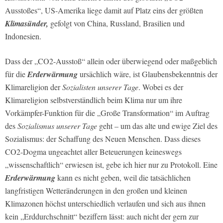
Ausstoßes“, US-Amerika liege damit auf Platz eins der größten
Klimasünder,
gefolgt von China, Russland, Brasilien und
Indonesien.
Dass der „CO2-Ausstoß“ allein oder überwiegend oder maßgeblich
für die
Erderwärmung
ursächlich wäre, ist Glaubensbekenntnis der
Klimareligion der
Sozialisten unserer Tage
. Wobei es der
Klimareligion selbstverständlich beim Klima nur um ihre
Vorkämpfer-Funktion für die „Große Transformation“ im Auftrag
des
Sozialismus unserer Tage
geht – um das alte und ewige Ziel des
Sozialismus: der Schaffung des Neuen Menschen. Dass dieses
CO2-Dogma ungeachtet aller Beteuerungen keineswegs
„wissenschaftlich“ erwiesen ist, gebe ich hier nur zu Protokoll. Eine
Erderwärmung
kann es nicht geben, weil die tatsächlichen
langfristigen Wetteränderungen in den großen und kleinen
Klimazonen höchst unterschiedlich verlaufen und sich aus ihnen
kein „Erddurchschnitt“ beziffern lässt: auch nicht der gern zur