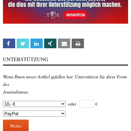
Facebook
Twitter
Linkedin
Xing
Email
Print
UNTERSTÜTZUNG
Wenn Ihnen unser Artikel gefallen hat: Unterstützen Sie diese Form
des
Journalismus.
oder
€
Weiter