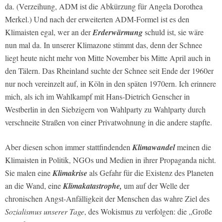
da. (Verzeihung, ADM ist die Abkürzung für Angela Dorothea
Merkel.) Und nach der erweiterten ADM-Formel ist es den
Klimaisten egal, wer an der
Erderwärmung
schuld ist, sie wäre
nun mal da. In unserer Klimazone stimmt das, denn der Schnee
liegt heute nicht mehr von Mitte November bis Mitte April auch in
den Tälern. Das Rheinland suchte der Schnee seit Ende der 1960er
nur noch vereinzelt auf, in Köln in den späten 1970ern. Ich erinnere
mich, als ich im Wahlkampf mit Hans-Dietrich Genscher in
Westberlin in den Siebzigern von Wahlparty zu Wahlparty durch
verschneite Straßen von einer Privatwohnung in die andere stapfte.
Aber diesen schon immer stattfindenden
Klimawandel
meinen die
Klimaisten in Politik, NGOs und Medien in ihrer Propaganda nicht.
Sie malen eine
Klimakrise
als Gefahr für die Existenz des Planeten
an die Wand, eine
Klimakatastrophe,
um auf der Welle der
chronischen Angst-Anfälligkeit der Menschen das wahre Ziel des
Sozialismus unserer Tage
, des Wokismus zu verfolgen: die „Große