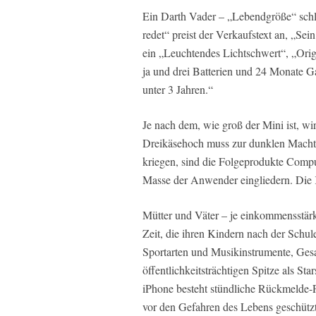
Ein Darth Vader – „Lebendgröße“ sch
redet“ preist der Verkaufstext an, „Sei
ein „Leuchtendes Lichtschwert“, „Or
ja und drei Batterien und 24 Monate G
unter 3 Jahren.“
Je nach dem, wie groß der Mini ist, 
Dreikäsehoch muss zur dunklen Macht 
kriegen, sind die Folgeprodukte Comput
Masse der Anwender eingliedern. Die K
Mütter und Väter – je einkommensstärk
Zeit, die ihren Kindern nach der Schule
Sportarten und Musikinstrumente, Gesa
öffentlichkeitsträchtigen Spitze als S
iPhone besteht stündliche Rückmelde-P
vor den Gefahren des Lebens geschützt 