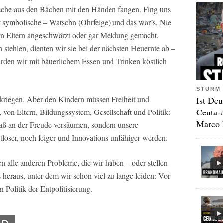
sche aus den Bächen mit den Händen fangen. Fing uns
 symbolische – Watschn (Ohrfeige) und das war’s. Nie
en Eltern angeschwärzt oder gar Meldung gemacht.
stehlen, dienten wir sie bei der nächsten Heuernte ab –
urden wir mit bäuerlichem Essen und Trinken köstlich
STURM 
rkriegen. Aber den Kindern müssen Freiheit und
Ist Deu
Ceuta-
on Eltern, Bildungssystem, Gesellschaft und Politik:
Marco 
paß an der Freude versäumen, sondern unsere
stloser, noch feiger und Innovations-unfähiger werden.
n alle anderen Probleme, die wir haben – oder stellen
es heraus, unter dem wir schon viel zu lange leiden: Vor
 Politik der Entpolitisierung.