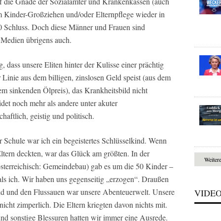
f die Gnade der Sozialämter und Krankenkassen (auch
em Kinder-Großziehen und/oder Elternpflege wieder in
 50 Schluss. Doch diese Männer und Frauen sind
 Medien übrigens auch.
, dass unsere Eliten hinter der Kulisse einer prächtig
r Linie aus dem billigen, zinslosen Geld speist (aus dem
 sinkenden Ölpreis), das Krankheitsbild nicht
idet noch mehr als andere unter akuter
aftlich, geistig und politisch.
 Schule war ich ein begeistertes Schlüsselkind. Wenn
Eltern deckten, war das Glück am größten. In der
Weiter
österreichisch: Gemeindebau) gab es um die 50 Kinder –
 als ich. Wir haben uns gegenseitig „erzogen“. Draußen
ald und den Flussauen war unsere Abenteuerwelt. Unsere
VIDE
nicht zimperlich. Die Eltern kriegten davon nichts mit.
nd sonstige Blessuren hatten wir immer eine Ausrede.