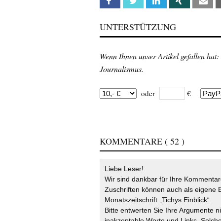
Facebook
Twitter
Linkedin
Xing
Em
UNTERSTÜTZUNG
Wenn Ihnen unser Artikel gefallen hat:
Journalismus.
oder
€
KOMMENTARE
( 52 )
Liebe Leser!
Wir sind dankbar für Ihre Kommentare
Zuschriften können auch als eigene B
Monatszeitschrift „Tichys Einblick“.
Bitte entwerten Sie Ihre Argumente n
inakzeptable Worte und Links. Solche