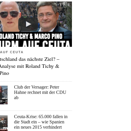
AUF CEUTA
tschland das nächste Ziel? –
Analyse mit Roland Tichy &
Pino
Club der Versager: Peter
Hahne rechnet mit der CDU
ab
Ceuta-Krise: 65.000 fallen in
die Stadt ein – wie Spanien
ein neues 2015 verhindert