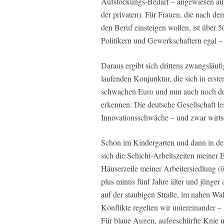
Aufstockungs-Bedarf – angewiesen au
der privaten). Für Frauen, die nach d
den Beruf einsteigen wollen, ist über
Politikern und Gewerkschaftern egal –
Daraus ergibt sich drittens zwangsläufig
laufenden Konjunktur, die sich in erste
schwachen Euro und nun auch noch dem
erkennen: Die deutsche Gesellschaft le
Innovationsschwäche – und zwar wirtsch
Schon im Kindergarten und dann in der
sich die Schicht-Arbeitszeiten meiner 
Häuserzeile meiner Arbeitersiedlung (
plus minus fünf Jahre älter und jünger
auf der staubigen Straße, im nahen W
Konflikte regelten wir untereinander – 
Für blaue Augen, aufgeschürfte Knie u