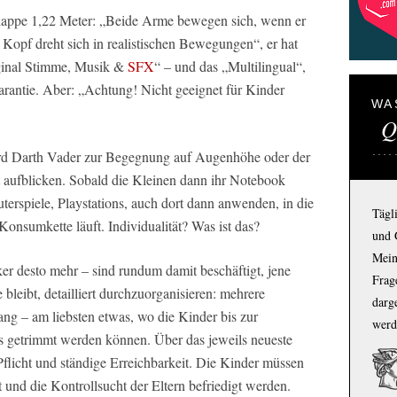
lappe 1,22 Meter: „Beide Arme bewegen sich, wenn er
n Kopf dreht sich in realistischen Bewegungen“, er hat
iginal Stimme, Musik &
SFX
“ – und das „Multilingual“,
arantie. Aber: „Achtung! Nicht geeignet für Kinder
WA
Q
wird Darth Vader zur Begegnung auf Augenhöhe oder der
aufblicken. Sobald die Kleinen dann ihr Notebook
erspiele, Playstations, auch dort dann anwenden, in die
Tägl
onsumkette läuft. Individualität? Was ist das?
und 
Mein
er desto mehr – sind rundum damit beschäftigt, jene
Frage
 bleibt, detailliert durchzuorganisieren: mehrere
darg
ng – am liebsten etwas, wo die Kinder bis zur
werd
tars getrimmt werden können. Über das jeweils neueste
flicht und ständige Erreichbarkeit. Die Kinder müssen
und die Kontrollsucht der Eltern befriedigt werden.