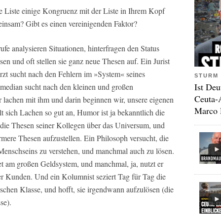
e Liste einige Kongruenz mit der Liste in Ihrem Kopf
insam? Gibt es einen vereinigenden Faktor?
ufe analysieren Situationen, hinterfragen den Status
n und oft stellen sie ganz neue Thesen auf. Ein Jurist
 Arzt sucht nach den Fehlern im »System« seines
STURM 
Ist Deu
Comedian sucht nach den kleinen und großen
Ceuta-
 lachen mit ihm und darin beginnen wir, unsere eigenen
Marco 
 sich Lachen so gut an, Humor ist ja bekanntlich die
t die Thesen seiner Kollegen über das Universum, und
rmere Thesen aufzustellen. Ein Philosoph versucht, die
enschseins zu verstehen, und manchmal auch zu lösen.
et am großen Geldsystem, und manchmal, ja, nutzt er
r Kunden. Und ein Kolumnist seziert Tag für Tag die
schen Klasse, und hofft, sie irgendwann aufzulösen (die
se).