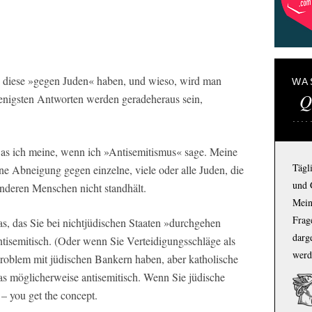
s diese »gegen Juden« haben, und wieso, wird man
WA
Q
enigsten Antworten werden geradeheraus sein,
was ich meine, wenn ich »Antisemitismus« sage. Meine
Tägl
ine Abneigung gegen einzelne, viele oder alle Juden, die
und 
anderen Menschen nicht standhält.
Mein
Frage
was, das Sie bei nichtjüdischen Staaten »durchgehen
darg
ntisemitisch. (Oder wenn Sie Verteidigungsschläge als
werd
Problem mit jüdischen Bankern haben, aber katholische
das möglicherweise antisemitisch. Wenn Sie jüdische
– you get the concept.