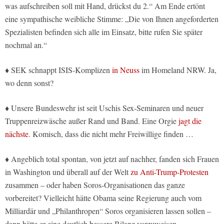
was aufschreiben soll mit Hand, drückst du 2.“ Am Ende ertönt
eine sympathische weibliche Stimme: „Die von Ihnen angeforderten
Spezialisten befinden sich alle im Einsatz, bitte rufen Sie später
nochmal an.“
♦ SEK schnappt ISIS-Komplizen
in Neuss
im Homeland NRW. Ja,
wo denn sonst?
♦ Unsere Bundeswehr ist seit Uschis Sex-Seminaren und neuer
Truppenreizwäsche außer Rand und Band. Eine Orgie
jagt die
nächste
. Komisch, dass die nicht mehr Freiwillige finden …
♦ Angeblich total spontan, von jetzt auf nachher, fanden sich Frauen
in Washington und überall auf der Welt
zu Anti-Trump-Protesten
zusammen – oder haben Soros-Organisationen das ganze
vorbereitet? Vielleicht hätte Obama seine Regierung auch vom
Milliardär und „Philanthropen“ Soros organisieren lassen sollen –
dann hätte er eine deutlich bessere Bilanz vorzuweisen.