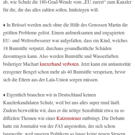
ab, wie Schulz die 180-Grad-Wende vom „EU zuerst“ zum Kanzler
für die, die das alles zahlen sollen, hinkriegen will.
♦ In Brüssel werden auch ohne die Hilfe des Genossen Martin die
größten Probleme gelöst. Einem aufmerksamen und engagierten
EU- und Weltverbesserer war aufgefallen, dass ein Kind, welches
18 Buntstifte verputzt, durchaus gesundheitliche Schäden
davontragen kann. Also werden Buntstifte und Wasserfarben
bisheriger Machart
kurzerhand verboten
. Jetzt kann ein antiautoritär
erzogener Bengel schon mehr als 40 Buntstifte verspeisen, bevor
sich die Eltern aus der Lala-Union sorgen müssen.
♦ Eigentlich brauchen wir in Deutschland keinen
Kanzlerkandidaten Schulz, weil bei uns alles super rund läuft.
Zudem bezweifeln wir, dass er die nötige Sensibilität etwa zu so
diffizilen Themen wie einer
Katzensteuer
mitbringt. Die Debatte
hatte ein Journalist von der
FAS
angestoßen, der sich schon
langweilte, weil unseren Politikern so lange keine neuen Steuern