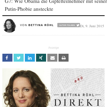
G7: Wie Obama die Gipfelteilnehmer mit seiner
Putin-Phobie ansteckte
Di, 9. Juni 2015
VON
BETTINA RÖHL
Facebook
Twitter
Linkedin
Xing
Email
Print