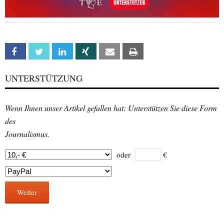
Facebook
Twitter
Linkedin
Xing
Email
Print
UNTERSTÜTZUNG
Wenn Ihnen unser Artikel gefallen hat: Unterstützen Sie diese Form
des
Journalismus.
oder
€
Weiter