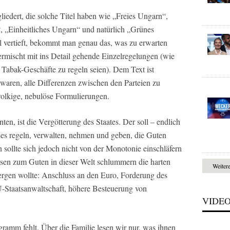
iedert, die solche Titel haben wie „Freies Ungarn“,
„Einheitliches Ungarn“ und natürlich „Grünes
l vertieft, bekommt man genau das, was zu erwarten
ermischt mit ins Detail gehende Einzelregelungen (wie
r Tabak-Geschäfte zu regeln seien). Dem Text ist
aren, alle Differenzen zwischen den Parteien zu
olkige, nebulöse Formulierungen.
nten, ist die Vergötterung des Staates. Der soll – endlich
edes regeln, verwalten, nehmen und geben, die Guten
sollte sich jedoch nicht von der Monotonie einschläfern
sen zum Guten in dieser Welt schlummern die harten
Weiter
ergen wollte: Anschluss an den Euro, Forderung des
-Staatsanwaltschaft, höhere Besteuerung von
VIDE
ramm fehlt. Über die Familie lesen wir nur, was ihnen