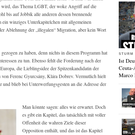
en wird, das Thema LGBT, der woke Angriff auf die
ohl bis auf Jobbik alle anderen dessen brennende
m ein winziges Unterkapitelchen mit allgemeinen
der Ablehnung der „illegalen“ Migration, aber kein Wort
n gezogen zu haben, denn nichts in diesem Programm hat
STURM 
Ist Deu
teressen zu tun. Ebenso fehlt die Forderung nach der
Ceuta-
Europa, die Lieblingsidee der Spitzenkandidatin der
Marco 
 von Ferenc Gyurcsány, Klára Dobrev. Vermutlich hielt
ar und blieb bei Unterwerfungsgesten an die Adresse der
Man könnte sagen: alles wie erwartet. Doch
es gibt ein Kapitel, das tatsächlich mit voller
Offenheit die wahren Ziele dieser
Opposition enthält, und das ist das Kapitel