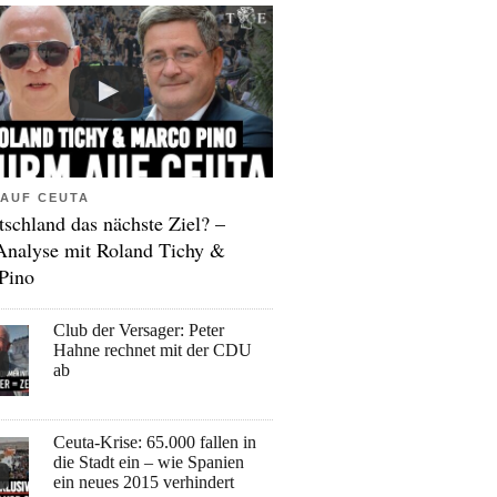
AUF CEUTA
tschland das nächste Ziel? –
Analyse mit Roland Tichy &
Pino
Club der Versager: Peter
Hahne rechnet mit der CDU
ab
Ceuta-Krise: 65.000 fallen in
die Stadt ein – wie Spanien
ein neues 2015 verhindert