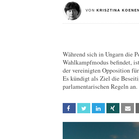
VON
KRISZTINA KOENE
Während sich in Ungarn die P
Wahlkampfmodus befindet, is
der vereinigten Opposition fü
Es kündigt als Ziel die Besei
parlamentarischen Regeln an.
Facebook
Twitter
Linkedin
Xing
Em