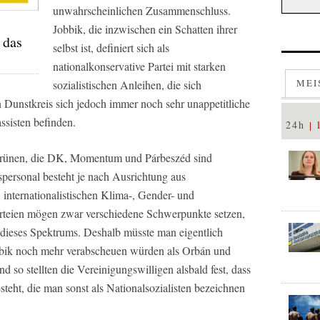
unwahrscheinlichen Zusammenschluss.
Jobbik, die inzwischen ein Schatten ihrer
 das
selbst ist, definiert sich als
nationalkonservative Partei mit starken
MEI
sozialistischen Anleihen, die sich
n Dunstkreis sich jedoch immer noch sehr unappetitliche
sisten befinden.
24h
 Grünen, die DK, Momentum und Párbeszéd sind
gspersonal besteht je nach Ausrichtung aus
nternationalistischen Klima-, Gender- und
Parteien mögen zwar verschiedene Schwerpunkte setzen,
b dieses Spektrums. Deshalb müsste man eigentlich
obbik noch mehr verabscheuen würden als Orbán und
d so stellten die Vereinigungswilligen alsbald fest, dass
eht, die man sonst als Nationalsozialisten bezeichnen