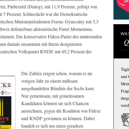
ei, Párbeszéd (Dialog), mit 11,9 Prozent, gefolgt von
t 7 Prozent; Schlusslicht war die Demokratische
stischen Ministerpräsidenten Ferenc Gyurcsány mit 5,3
chwer definierbare aktionistische Partei Momentum,
WA
Parlament. Die konservative Fidesz-Partei des amtierenden
Q
ann damals zusammen mit ihrem designierten
okratischen Volkspartei KNDP, mit 49,2 Prozent der
Tägl
Die Zahlen zeigen schon, warum es im
und 
vorigen Jahr zu einem mühsam
Mein
ausgehandelten Bündnis der Sechs kam:
Frage
Nur gemeinsam, mit gemeinsamen
darg
Kandidaten können sie sich Chancen
werd
ausrechnen, gegen die Koalition von Fidesz
und KNDP gewinnen zu können. Dabei
handelt es sich um einen geradezu