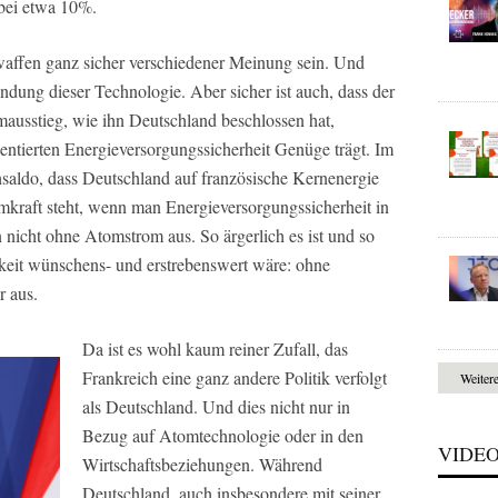
 bei etwa 10%.
fen ganz sicher verschiedener Meinung sein. Und
dung dieser Technologie. Aber sicher ist auch, dass der
ausstieg, wie ihn Deutschland beschlossen hat,
orientierten Energieversorgungssicherheit Genüge trägt. Im
saldo, dass Deutschland auf französische Kernenergie
mkraft steht, wenn man Energieversorgungssicherheit in
nicht ohne Atomstrom aus. So ärgerlich es ist und so
gkeit wünschens- und erstrebenswert wäre: ohne
r aus.
Da ist es wohl kaum reiner Zufall, das
Frankreich eine ganz andere Politik verfolgt
Weiter
als Deutschland. Und dies nicht nur in
Bezug auf Atomtechnologie oder in den
VIDE
Wirtschaftsbeziehungen. Während
Deutschland, auch insbesondere mit seiner