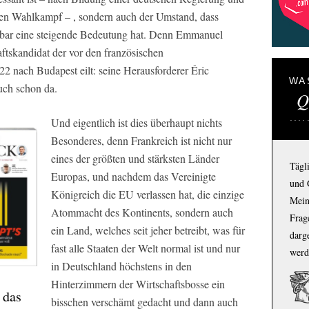
hen Wahlkampf – , sondern auch der Umstand, dass
enbar eine steigende Bedeutung hat. Denn Emmanuel
aftskandidat der vor den französischen
2 nach Budapest eilt: seine Herausforderer Éric
WA
ch schon da.
Q
Und eigentlich ist dies überhaupt nichts
Besonderes, denn Frankreich ist nicht nur
eines der größten und stärksten Länder
Tägl
Europas, und nachdem das Vereinigte
und 
Königreich die EU verlassen hat, die einzige
Mein
Atommacht des Kontinents, sondern auch
Frage
ein Land, welches seit jeher betreibt, was für
darg
fast alle Staaten der Welt normal ist und nur
werd
in Deutschland höchstens in den
Hinterzimmern der Wirtschaftsbosse ein
 das
bisschen verschämt gedacht und dann auch