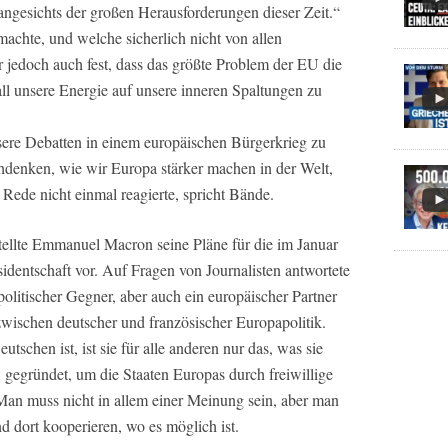
angesichts der großen Herausforderungen dieser Zeit.“
achte, und welche sicherlich nicht von allen
 er jedoch auch fest, dass das größte Problem der EU die
o all unsere Energie auf unsere inneren Spaltungen zu
nsere Debatten in einem europäischen Bürgerkrieg zu
chdenken, wie wir Europa stärker machen in der Welt,
 Rede nicht einmal reagierte, spricht Bände.
ellte Emmanuel Macron seine Pläne für die im Januar
identschaft vor. Auf Fragen von Journalisten antwortete
politischer Gegner, aber auch ein europäischer Partner
zwischen deutscher und französischer Europapolitik.
schen ist, ist sie für alle anderen nur das, was sie
kt, gegründet, um die Staaten Europas durch freiwillige
Man muss nicht in allem einer Meinung sein, aber man
dort kooperieren, wo es möglich ist.