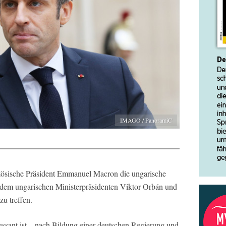
IMAGO / PanoramiC
zösische Präsident Emmanuel Macron die ungarische
 dem ungarischen Ministerpräsidenten Viktor Orbán und
u treffen.
eressant ist – nach Bildung einer deutschen Regierung und