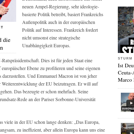
neuen Ampel-Regierung, sehr ideologie-
basierte Politik betreibt, basiert Frankreichs
Außenpolitik auch in der europäischen
NT
Politik auf Interessen. Frankreich fordert
nicht umsonst eine strategische
 die
Unabhängigkeit Europas.
án
STURM 
atspräsidentschaft. Dies ist für jeden Staat eine
Ist Deu
uf europäischer Ebene zu profilieren und seine eigenen
Ceuta-
s darzustellen. Und Emmanuel Macron ist von jeher
Marco 
r Weiterentwicklung der EU beizutragen. Er will auf
ingehen. Das bezeugte er schon mehrfach. Seine
 Grundsatz-Rede an der Pariser Sorbonne-Universität
 was viele in der EU schon lange denken: „Das Europa,
angsam, zu ineffizient, aber allein Europa kann uns eine