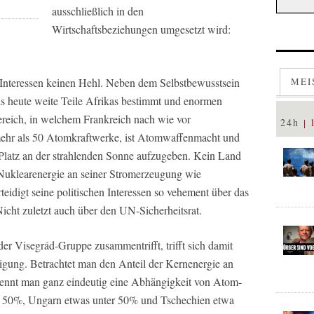
ausschließlich in den
Wirtschaftsbeziehungen umgesetzt wird:
 Interessen keinen Hehl. Neben dem Selbstbewusstsein
MEI
s heute weite Teile Afrikas bestimmt und enormen
Bereich, in welchem Frankreich nach wie vor
24h
 mehr als 50 Atomkraftwerke, ist Atomwaffenmacht und
n Platz an der strahlenden Sonne aufzugeben. Kein Land
 Nuklearenergie an seiner Stromerzeugung wie
teidigt seine politischen Interessen so vehement über das
cht zuletzt auch über den UN-Sicherheitsrat.
er Visegrád-Gruppe zusammentrifft, trifft sich damit
igung. Betrachtet man den Anteil der Kernenergie an
kennt man ganz eindeutig eine Abhängigkeit von Atom-
r 50%, Ungarn etwas unter 50% und Tschechien etwa