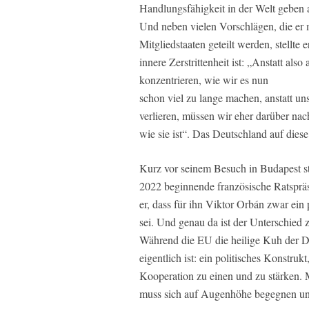
Handlungsfähigkeit in der Welt geben 
Und neben vielen Vorschlägen, die er m
Mitgliedstaaten geteilt werden, stellte
innere Zerstrittenheit ist: „Anstatt als
konzentrieren, wie wir es nun
schon viel zu lange machen, anstatt u
verlieren, müssen wir eher darüber na
wie sie ist“. Das Deutschland auf diese
Kurz vor seinem Besuch in Budapest st
2022 beginnende französische Ratspräs
er, dass für ihn Viktor Orbán zwar ein 
sei. Und genau da ist der Unterschied 
Während die EU die heilige Kuh der Deut
eigentlich ist: ein politisches Konstru
Kooperation zu einen und zu stärken. 
muss sich auf Augenhöhe begegnen und 