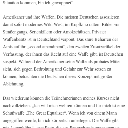
Situation kommen, bin ich gewappnet“.
Amerikaner und ihre Waffen. Die meisten Deutschen assoziieren
damit sofort modernes Wild-West, im Kopfkino rattern Bilder von
Straßengangs, Serienkillern oder Amokschützen. Privater
Waffenbesitz ist in Deutschland verpönt. Das sture Beharren der
Amis auf ihr „second amendment“, den zweiten Zusatzartikel der
Verfassung, der ihnen das Recht auf eine Waffe gibt, ist Deutschen
suspekt. Während der Amerikaner seine Waffe als probates Mittel
sieht, sich gegen Bedrohung und Gefahr zur Wehr setzen zu
können, betrachten die Deutschen dieses Konzept mit großer
Ablehnung.
Das wiederum können die Teilnehmerinnen meines Kurses nicht
nachvollziehen. „Ich will mich wehren können und für mich ist eine
Schußwaffe „The Great Equalizer“. Wenn ich von einem Mann
angegriffen werde, bin ich körperlich unterlegen. Die Waffe gibt
mir Augenhöhe,“, sagt Patty, die aus Pennyslvania zugezogen ist