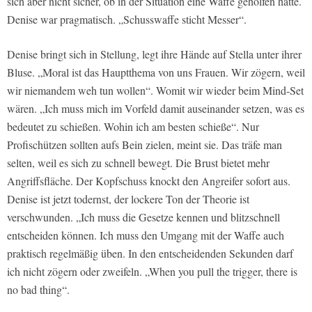
sich aber nicht sicher, ob in der Situation eine Waffe geholfen hätte.
Denise war pragmatisch. „Schusswaffe sticht Messer“.
Denise bringt sich in Stellung, legt ihre Hände auf Stella unter ihrer
Bluse. „Moral ist das Hauptthema von uns Frauen. Wir zögern, weil
wir niemandem weh tun wollen“. Womit wir wieder beim Mind-Set
wären. „Ich muss mich im Vorfeld damit auseinander setzen, was es
bedeutet zu schießen. Wohin ich am besten schieße“. Nur
Profischützen sollten aufs Bein zielen, meint sie. Das träfe man
selten, weil es sich zu schnell bewegt. Die Brust bietet mehr
Angriffsfläche. Der Kopfschuss knockt den Angreifer sofort aus.
Denise ist jetzt todernst, der lockere Ton der Theorie ist
verschwunden. „Ich muss die Gesetze kennen und blitzschnell
entscheiden können. Ich muss den Umgang mit der Waffe auch
praktisch regelmäßig üben. In den entscheidenden Sekunden darf
ich nicht zögern oder zweifeln. „When you pull the trigger, there is
no bad thing“.