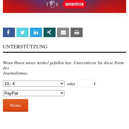
Facebook
Twitter
Linkedin
Xing
Email
Print
UNTERSTÜTZUNG
Wenn Ihnen unser Artikel gefallen hat: Unterstützen Sie diese Form
des
Journalismus.
oder
€
Weiter