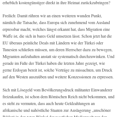
erheblich kostengünstiger direkt in ihre Heimat zurückzubringen?
Freilich: Damit rühren wir an einen weiteren wunden Punkt,
nämlich die Tatsache, dass Europa sich zunehmend vom Ausland
erpressbar macht, welches längst erkannt hat, dass Migration eine
Waffe ist, die sich in bares Geld umsetzen lässt. Schon jetzt hat die
EU überaus peinliche Deals mit Ländern wie der Türkei oder
Tunesien schließen müssen, um deren Herrscher dazu zu bewegen,
Migranten aufzuhalten anstatt sie systematisch durchzuwinken. Und
gerade im Falle der Türkei haben die letzten Jahre gezeigt, wie
gerne Erdogan bereit ist, solche Verträge zu missachten, um Druck
auf den Westen auszuüben und weitere Konzessionen zu erpressen.
Sich mit Lösegeld vom Bevölkerungsdruck militanter Einwanderer
freizukaufen, ist schon dem Römischen Reich nicht bekommen, und
es steht zu vermuten, dass auch heute Geldzahlungen an
afrikanische und nahöstliche Staaten zur Auslagerung „unschöner
Bilder“ in den toten Winkel der westlichen Medienwelt nur den