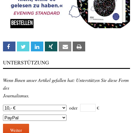
Facebook
Twitter
Linkedin
Xing
Email
Print
UNTERSTÜTZUNG
Wenn Ihnen unser Artikel gefallen hat: Unterstützen Sie diese Form
des
Journalismus.
oder
€
Weiter