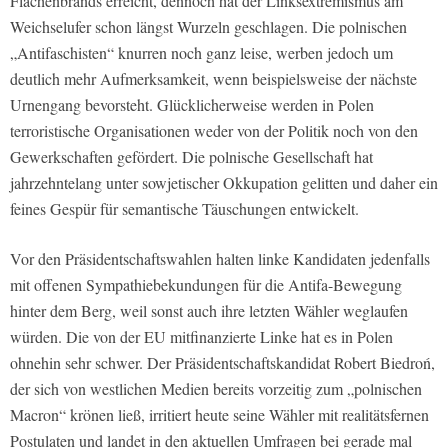
Flächenbrands erreicht, dennoch hat der Linksextremismus am
Weichselufer schon längst Wurzeln geschlagen. Die polnischen
„Antifaschisten“ knurren noch ganz leise, werben jedoch um
deutlich mehr Aufmerksamkeit, wenn beispielsweise der nächste
Urnengang bevorsteht. Glücklicherweise werden in Polen
terroristische Organisationen weder von der Politik noch von den
Gewerkschaften gefördert. Die polnische Gesellschaft hat
jahrzehntelang unter sowjetischer Okkupation gelitten und daher ein
feines Gespür für semantische Täuschungen entwickelt.
Vor den Präsidentschaftswahlen halten linke Kandidaten jedenfalls
mit offenen Sympathiebekundungen für die Antifa-Bewegung
hinter dem Berg, weil sonst auch ihre letzten Wähler weglaufen
würden. Die von der EU mitfinanzierte Linke hat es in Polen
ohnehin sehr schwer. Der Präsidentschaftskandidat Robert Biedroń,
der sich von westlichen Medien bereits vorzeitig zum „polnischen
Macron“ krönen ließ, irritiert heute seine Wähler mit realitätsfernen
Postulaten und landet in den aktuellen Umfragen bei gerade mal