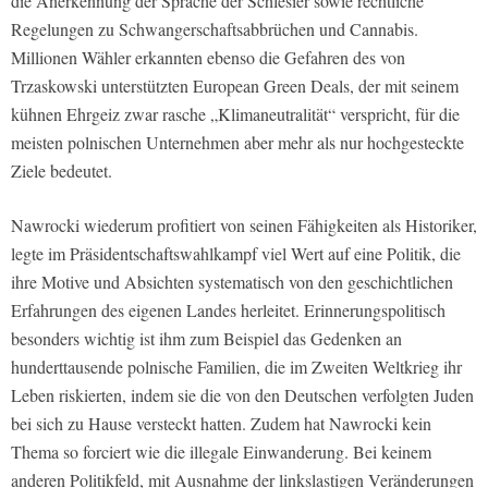
die Anerkennung der Sprache der Schlesier sowie rechtliche
Regelungen zu Schwangerschaftsabbrüchen und Cannabis.
Millionen Wähler erkannten ebenso die Gefahren des von
Trzaskowski unterstützten European Green Deals, der mit seinem
kühnen Ehrgeiz zwar rasche „Klimaneutralität“ verspricht, für die
meisten polnischen Unternehmen aber mehr als nur hochgesteckte
Ziele bedeutet.
Nawrocki wiederum profitiert von seinen Fähigkeiten als Historiker,
legte im Präsidentschaftswahlkampf viel Wert auf eine Politik, die
ihre Motive und Absichten systematisch von den geschichtlichen
Erfahrungen des eigenen Landes herleitet. Erinnerungspolitisch
besonders wichtig ist ihm zum Beispiel das Gedenken an
hunderttausende polnische Familien, die im Zweiten Weltkrieg ihr
Leben riskierten, indem sie die von den Deutschen verfolgten Juden
bei sich zu Hause versteckt hatten. Zudem hat Nawrocki kein
Thema so forciert wie die illegale Einwanderung. Bei keinem
anderen Politikfeld, mit Ausnahme der linkslastigen Veränderungen