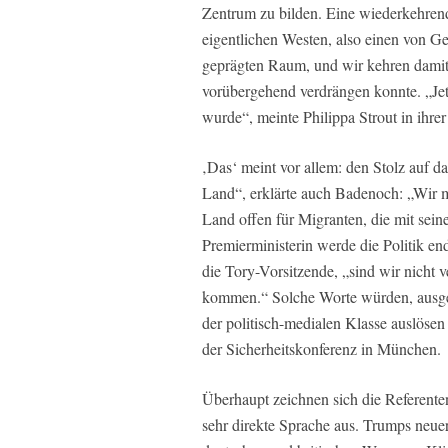
Zentrum zu bilden. Eine wiederkehrende
eigentlichen Westen, also einen von G
geprägten Raum, und wir kehren damit 
vorübergehend verdrängen konnte. „Jetz
wurde“, meinte Philippa Strout in ihre
‚Das‘ meint vor allem: den Stolz auf da
Land“, erklärte auch Badenoch: „Wir m
Land offen für Migranten, die mit sein
Premierministerin werde die Politik en
die Tory-Vorsitzende, „sind wir nicht v
kommen.“ Solche Worte würden, ausge
der politisch-medialen Klasse auslöse
der Sicherheitskonferenz in München.
Überhaupt zeichnen sich die Referenten
sehr direkte Sprache aus. Trumps neuer