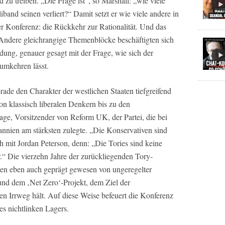
 zu treiben. „Die Frage ist“, so Marshall: „wie viele
band seinen verliert?“ Damit setzt er wie viele andere in
 Konferenz: die Rückkehr zur Rationalität. Und das
. Andere gleichrangige Themenblöcke beschäftigten sich
dung, genauer gesagt mit der Frage, wie sich der
umkehren lässt.
erade den Charakter der westlichen Staaten tiefgreifend
n klassisch liberalen Denkern bis zu den
ge, Vorsitzender von Reform UK, der Partei, die bei
annien am stärksten zulegte. „Die Konservativen sind
h mit Jordan Peterson, denn: „Die Tories sind keine
r.“ Die vierzehn Jahre der zurückliegenden Tory-
eien eben auch geprägt gewesen von ungeregelter
d dem ‚Net Zero‘-Projekt, dem Ziel der
igen Irrweg hält. Auf diese Weise befeuert die Konferenz
s nichtlinken Lagers.