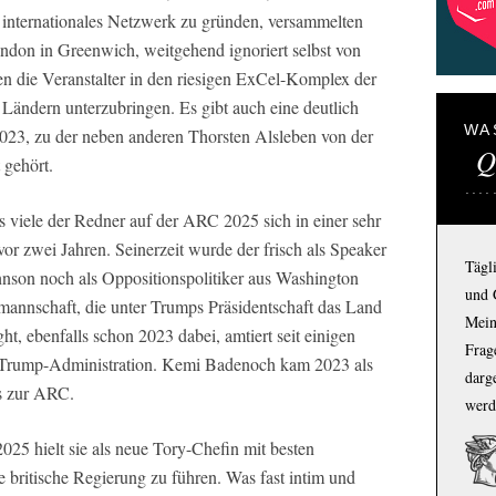
nternationales Netzwerk zu gründen, versammelten
ndon in Greenwich, weitgehend ignoriert selbst von
en die Veranstalter in den riesigen ExCel-Komplex der
Ländern unterzubringen. Es gibt auch eine deutlich
WA
023, zu der neben anderen Thorsten Alsleben von der
Q
 gehört.
s viele der Redner auf der ARC 2025 sich in einer sehr
vor zwei Jahren. Seinerzeit wurde der frisch als Speaker
Tägl
son noch als Oppositionspolitiker aus Washington
und 
nmannschaft, die unter Trumps Präsidentschaft das Land
Mein
t, ebenfalls schon 2023 dabei, amtiert seit einigen
Frage
r Trump-Administration. Kemi Badenoch kam 2023 als
darg
ss zur ARC.
werd
25 hielt sie als neue Tory-Chefin mit besten
 britische Regierung zu führen. Was fast intim und