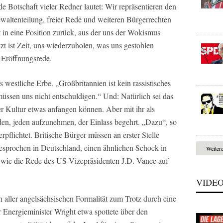
 Botschaft vieler Redner lautet: Wir repräsentieren den
ewaltenteilung, freier Rede und weiteren Bürgerrechten
in eine Position zurück, aus der uns der Wokismus
t ist Zeit, uns wiederzuholen, was uns gestohlen
r Eröffnungsrede.
s westliche Erbe. „Großbritannien ist kein rassistisches
üssen uns nicht entschuldigen.“ Und: Natürlich sei das
er Kultur etwas anfangen können. Aber mit ihr als
den, jeden aufzunehmen, der Einlass begehrt. „Dazu“, so
erpflichtet. Britische Bürger müssen an erster Stelle
sprochen in Deutschland, einen ähnlichen Schock in
Weiter
n wie die Rede des US-Vizepräsidenten J.D. Vance auf
VIDE
 aller angelsächsischen Formalität zum Trotz durch eine
 Energieminister Wright etwa spottete über den