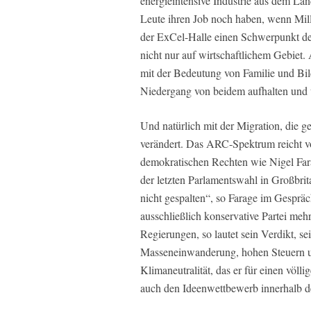
energieintensive Industrie aus dem Land
Leute ihren Job noch haben, wenn Milli
der ExCel-Halle einen Schwerpunkt der
nicht nur auf wirtschaftlichem Gebiet
mit der Bedeutung von Familie und Bil
Niedergang von beidem aufhalten und 
Und natürlich mit der Migration, die g
verändert. Das ARC-Spektrum reicht vo
demokratischen Rechten wie Nigel Fara
der letzten Parlamentswahl in Großbrit
nicht gespalten“, so Farage im Gespräc
ausschließlich konservative Partei meh
Regierungen, so lautet sein Verdikt, s
Masseneinwanderung, hohen Steuern un
Klimaneutralität, das er für einen völl
auch den Ideenwettbewerb innerhalb de