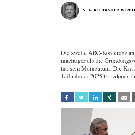
VON
ALEXANDER WEND
Die zweite ARC-Konferenz an 
mächtiger als die Gründungsv
hat sein Momentum. Die Krise
Teilnehmer 2025 trotzdem schä
Facebook
Twitter
Linkedin
Xing
Em