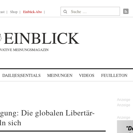
Suche nach:
ast
Shop
Einblick-Abo
DAILI|ES|SENTIALS
MEINUNGEN
VIDEOS
FEUILLETON
gung: Die globalen Libertär-
Anzeige
n sich