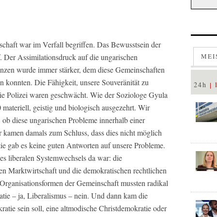
nschaft war im Verfall begriffen. Das Bewusstsein der
f. Der Assimilationsdruck auf die ungarischen
MEI
nzen wurde immer stärker, dem diese Gemeinschaften
 konnten. Die Fähigkeit, unsere Souveränität zu
24h
die Polizei waren geschwächt. Wie der Soziologe Gyula
0 materiell, geistig und biologisch ausgezehrt. Wir
 ob diese ungarischen Probleme innerhalb einer
r kamen damals zum Schluss, dass dies nicht möglich
ie gab es keine guten Antworten auf unsere Probleme.
s liberalen Systemwechsels da war: die
n Marktwirtschaft und die demokratischen rechtlichen
e Organisationsformen der Gemeinschaft mussten radikal
tie – ja, Liberalismus – nein. Und dann kam die
ratie sein soll, eine altmodische Christdemokratie oder