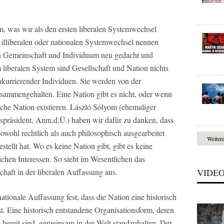
, was wir als den ersten liberalen Systemwechsel
illiberalen oder nationalen Systemwechsel nennen
n Gemeinschaft und Individuum neu gedacht und
 liberalen System sind Gesellschaft und Nation nichts
nkurrierender Individuen. Sie werden von der
sammengehalten. Eine Nation gibt es nicht, oder wenn
ische Nation existieren. László Sólyom (ehemaliger
tspräsident, Anm.d.Ü.) haben wir dafür zu danken, dass
sowohl rechtlich als auch philosophisch ausgearbeitet
Weiter
tellt hat. Wo es keine Nation gibt, gibt es keine
chen Interessen. So sieht im Wesentlichen das
haft in der liberalen Auffassung aus.
VIDE
ationale Auffassung fest, dass die Nation eine historisch
st. Eine historisch entstandene Organisationsform, deren
e bereit sind, gemeinsam in der Welt standzuhalten. Der