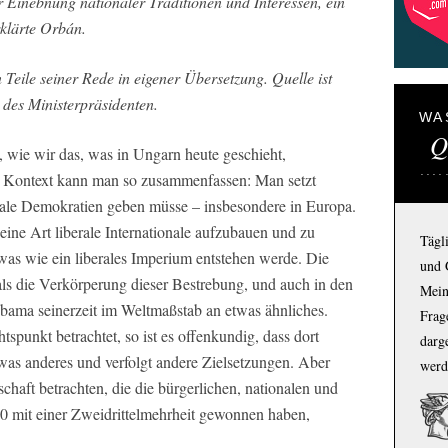
Einebnung nationaler Traditionen und Interessen, ein
rklärte Orbán.
n Teile seiner Rede in eigener Übersetzung. Quelle ist
des Ministerpräsidenten.
WA
Q
 wie wir das, was in Ungarn heute geschieht,
en Kontext kann man so zusammenfassen: Man setzt
berale Demokratien geben müsse – insbesondere in Europa.
, eine Art liberale Internationale aufzubauen und zu
Tägl
as wie ein liberales Imperium entstehen werde. Die
und 
als die Verkörperung dieser Bestrebung, und auch in den
Mein
Obama seinerzeit im Weltmaßstab an etwas ähnliches.
Frage
punkt betrachtet, so ist es offenkundig, dass dort
darg
was anderes und verfolgt andere Zielsetzungen. Aber
werd
chaft betrachten, die die bürgerlichen, nationalen und
10 mit einer Zweidrittelmehrheit gewonnen haben,