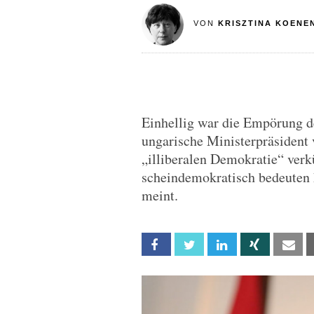
VON
KRISZTINA KOENE
Einhellig war die Empörung de
ungarische Ministerpräsident 
„illiberalen Demokratie“ verkü
scheindemokratisch bedeuten h
meint.
Facebook
Twitter
Linkedin
Xing
Em