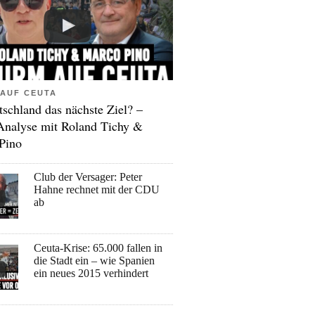
AUF CEUTA
tschland das nächste Ziel? –
Analyse mit Roland Tichy &
Pino
Club der Versager: Peter
Hahne rechnet mit der CDU
ab
Ceuta-Krise: 65.000 fallen in
die Stadt ein – wie Spanien
ein neues 2015 verhindert