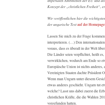
imperialen Ambitionen der EU und der 
Konzept der „christlichen Freiheit“, e
Wir veröffentlichen hier die wichtigste
der ungarische Text
auf der Homepage
Lassen Sie mich zu der Frage kommen,
interpretieren. (…) Den international
voraus, dass es überall in der Welt li
Die Länder seien verpflichtet, heißt es
verwirklichen, wodurch am Ende so etw
Europäische Union ist nichts anderes, 
Vereinigten Staaten dachte Präsident 
Wenn man Ungarn unter diesem Gesichts
etwas anderes geschieht. Ungarn tut et
welche? Lasst uns dabei zuerst die Erbs
christlichen Kräfte, die die Wahlen 20
vorgefunden hatten.