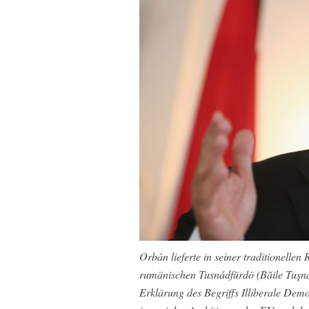
Orbán lieferte in seiner traditionell
rumänischen Tusnádfürdö (Băile Tuşna
Erklärung des Begriffs Illiberale Demo