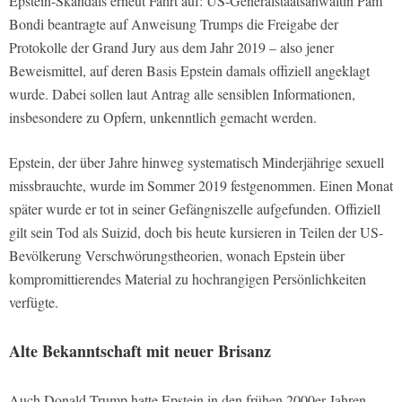
Epstein-Skandals erneut Fahrt auf: US-Generalstaatsanwältin Pam
Bondi beantragte auf Anweisung Trumps die Freigabe der
Protokolle der Grand Jury aus dem Jahr 2019 – also jener
Beweismittel, auf deren Basis Epstein damals offiziell angeklagt
wurde. Dabei sollen laut Antrag alle sensiblen Informationen,
insbesondere zu Opfern, unkenntlich gemacht werden.
Epstein, der über Jahre hinweg systematisch Minderjährige sexuell
missbrauchte, wurde im Sommer 2019 festgenommen. Einen Monat
später wurde er tot in seiner Gefängniszelle aufgefunden. Offiziell
gilt sein Tod als Suizid, doch bis heute kursieren in Teilen der US-
Bevölkerung Verschwörungstheorien, wonach Epstein über
kompromittierendes Material zu hochrangigen Persönlichkeiten
verfügte.
Alte Bekanntschaft mit neuer Brisanz
Auch Donald Trump hatte Epstein in den frühen 2000er-Jahren