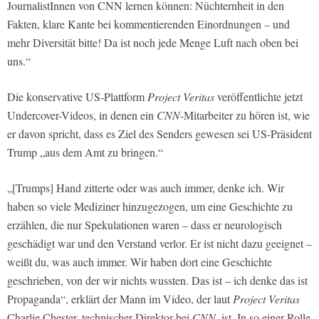
JournalistInnen von CNN lernen können: Nüchternheit in den
Fakten, klare Kante bei kommentierenden Einordnungen – und
mehr Diversität bitte! Da ist noch jede Menge Luft nach oben bei
uns.“
Die konservative US-Plattform
Project Veritas
veröffentlichte jetzt
Undercover-Videos, in denen ein
CNN
-Mitarbeiter zu hören ist, wie
er davon spricht, dass es Ziel des Senders gewesen sei US-Präsident
Trump „aus dem Amt zu bringen.“
„[Trumps] Hand zitterte oder was auch immer, denke ich. Wir
haben so viele Mediziner hinzugezogen, um eine Geschichte zu
erzählen, die nur Spekulationen waren – dass er neurologisch
geschädigt war und den Verstand verlor. Er ist nicht dazu geeignet –
weißt du, was auch immer. Wir haben dort eine Geschichte
geschrieben, von der wir nichts wussten. Das ist – ich denke das ist
Propaganda“, erklärt der Mann im Video, der laut
Project Veritas
Charlie Chester, technischer Direktor bei
CNN,
ist. In so einer Rolle