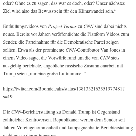
oder? Ohne es zu sagen, das war es doch, oder? Unser nächstes
Ziel wird also das Bewusstsein für den Klimawandel sein.“
Enthüllungsvideos von
Project Veritas
zu
CNN
sind dabei nichts
neues. Bereits vor Jahren veröffentlichte die Plattform Videos zum
Sender, die Parteinahme für die Demokratische Partei zeigen
sollten. Etwa als der prominente
CNN
-Contributor Van Jones in
einem Video sagte, die Vorwürfe rund um die von
CNN
stets
ausgiebig berichtete, angebliche russische Zusammenarbeit mit
Trump seien „nur eine große Luftnummer.“
https://twitter.com/Boomieleaks/status/1381332163551977481?
s=19
Die
CNN
-Berichterstattung zu Donald Trump ist Gegenstand
zahlreicher Kontroversen. Republikaner werfen dem Sender seit
Jahren Voreingenommenheit und kampagnenhafte Berichterstattung
nicht nur in dieser Frage vor.