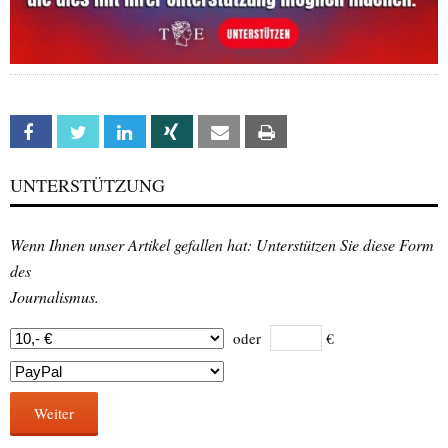
Facebook
Twitter
Linkedin
Xing
Email
Print
UNTERSTÜTZUNG
Wenn Ihnen unser Artikel gefallen hat: Unterstützen Sie diese Form
des
Journalismus.
oder
€
Weiter