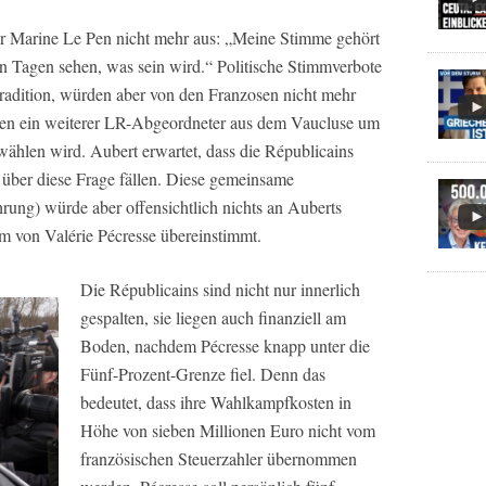
für Marine Le Pen nicht mehr aus: „Meine Stimme gehört
 Tagen sehen, was sein wird.“ Politische Stimmverbote
 Tradition, würden aber von den Franzosen nicht mehr
eben ein weiterer LR-Abgeordneter aus dem Vaucluse um
wählen wird. Aubert erwartet, dass die Républicains
 über diese Frage fällen. Diese gemeinsame
hrung) würde aber offensichtlich nichts an Auberts
em von Valérie Pécresse übereinstimmt.
Die Républicains sind nicht nur innerlich
gespalten, sie liegen auch finanziell am
Boden, nachdem Pécresse knapp unter die
Fünf-Prozent-Grenze fiel. Denn das
bedeutet, dass ihre Wahlkampfkosten in
Höhe von sieben Millionen Euro nicht vom
französischen Steuerzahler übernommen