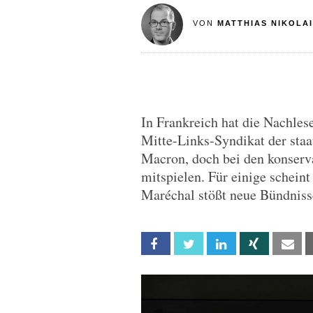
VON
MATTHIAS NIKOLAI
In Frankreich hat die Nachle
Mitte-Links-Syndikat der staat
Macron, doch bei den konserva
mitspielen. Für einige schei
Maréchal stößt neue Bündniss
Facebook
Twitter
Linkedin
Xing
Em