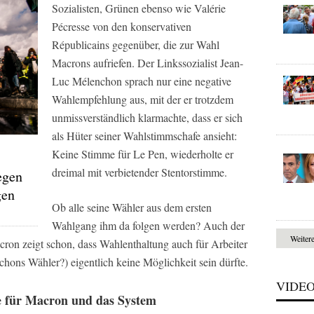
Sozialisten, Grünen ebenso wie Valérie
Pécresse von den konservativen
Républicains gegenüber, die zur Wahl
Macrons aufriefen. Der Linkssozialist Jean-
Luc Mélenchon sprach nur eine negative
Wahlempfehlung aus, mit der er trotzdem
unmissverständlich klarmachte, dass er sich
als Hüter seiner Wahlstimmschafe ansieht:
Keine Stimme für Le Pen, wiederholte er
dreimal mit verbietender Stentorstimme.
egen
gen
Ob alle seine Wähler aus dem ersten
Wahlgang ihm da folgen werden? Auch der
Weiter
ron zeigt schon, dass Wahlenthaltung auch für Arbeiter
chons Wähler?) eigentlich keine Möglichkeit sein dürfte.
VIDE
ge für Macron und das System