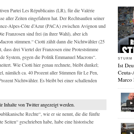
iven Partei Les Républicains (LR), für die Valérie
se aller Zeiten eingefahren hat. Der Rechtsaußen seiner
rovence-Alpes-Côte d’Azur (PACA) zwischen Avignon und
e Franzosen sind frei (in ihrer Wahl), aber ich
acron stimmen.“ Ciotti zählt dann die Nichtwähler (25
, dass drei Viertel der Franzosen eine Proteststimme
nde System, gegen die Politik Emmanuel Macrons“.
STURM 
Ist Deu
eitert. Wie Ciotti hier genau rechnete, bleibt dunkel;
Ceuta-
tel, nämlich ca. 40 Prozent aller Stimmen für Le Pen,
Marco 
zent Nichtwähler. Es bleibt bei einer schallenden
ir Inhalte von Twitter angezeigt werden.
ublikanische Rechte“, wie er sie nennt, die die fünfte
e Seiten“ geschrieben habe, habe eine historische