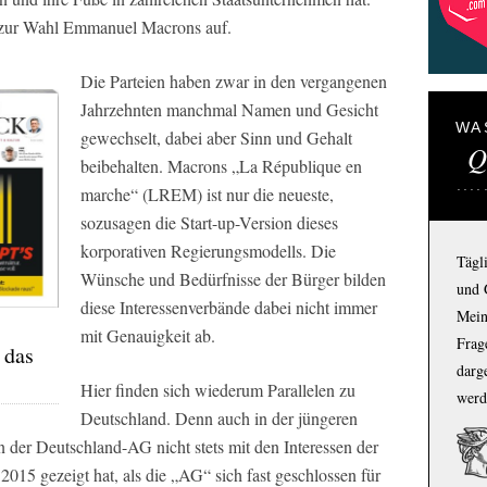
e zur Wahl Emmanuel Macrons auf.
Die Parteien haben zwar in den vergangenen
Jahrzehnten manchmal Namen und Gesicht
WA
gewechselt, dabei aber Sinn und Gehalt
Q
beibehalten. Macrons „La République en
marche“ (LREM) ist nur die neueste,
sozusagen die Start-up-Version dieses
korporativen Regierungsmodells. Die
Tägl
Wünsche und Bedürfnisse der Bürger bilden
und 
diese Interessenverbände dabei nicht immer
Mein
mit Genauigkeit ab.
Frage
 das
darg
Hier finden sich wiederum Parallelen zu
werd
Deutschland. Denn auch in der jüngeren
 der Deutschland-AG nicht stets mit den Interessen der
2015 gezeigt hat, als die „AG“ sich fast geschlossen für