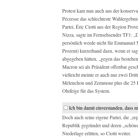
Protest kam nun auch aus der konservat
Pécresse das schlechteste Wahlergebnis
Partei, Éric Ciotti aus der Region P
Nizza, sagte im Fernsehsender TF1: „Di
persönlich werde nicht für Emmanuel M
Prozent) kurzerhand dazu, wenn er sagt
abgegeben hätten, „gegen das bestehe
Macron sei als Präsident offenbar gesch
vielleicht meinte er auch nur zwei Drit
Mélenchon und Zemmour plus die 25 Pro
Ohrfeige für das System.
Ich bin damit einverstanden, dass m
Doch auch seine eigene Partei, die „rep
Republik gegründet und deren „schönst
Niederlage erlitten, so Ciotti weiter.