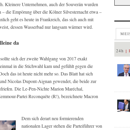
ch. Kleinere Unternehmen, auch der Souverän wurden
en – die Empörung über die Kölner Silvesternacht etwa –
ich geht es heute in Frankreich, das sich auch mit
rweist, dessen Wasserbad nur langsam wärmer wird.
MEI
lleine da
24h
s sollte sich der zweite Wahlgang von 2017 exakt
einmal in die Stichwahl kam und gefühlt gegen die
 Doch das ist heute nicht mehr so. Das Blatt hat sich
und Nicolas Dupont-Aignan gewendet, die beide zur
riefen. Die Le-Pen-Nichte Marion Maréchal,
 Zemmour-Partei Reconquête (R!), bezeichnete Macron
Dem sich derart neu formierenden
nationalen Lager stehen die Parteiführer von