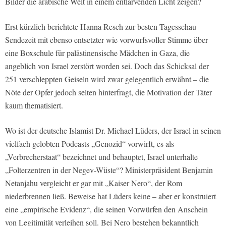
Bilder die arabische Welt in einem entlarvenden Licht zeigen?
Erst kürzlich berichtete Hanna Resch zur besten Tagesschau-
Sendezeit mit ebenso entsetzter wie vorwurfsvoller Stimme über
eine Boxschule für palästinensische Mädchen in Gaza, die
angeblich von Israel zerstört worden sei. Doch das Schicksal der
251 verschleppten Geiseln wird zwar gelegentlich erwähnt – die
Nöte der Opfer jedoch selten hinterfragt, die Motivation der Täter
kaum thematisiert.
Wo ist der deutsche Islamist Dr. Michael Lüders, der Israel in seinen
vielfach gelobten Podcasts „Genozid“ vorwirft, es als
„Verbrecherstaat“ bezeichnet und behauptet, Israel unterhalte
„Folterzentren in der Negev-Wüste“? Ministerpräsident Benjamin
Netanjahu vergleicht er gar mit „Kaiser Nero“, der Rom
niederbrennen ließ. Beweise hat Lüders keine – aber er konstruiert
eine „empirische Evidenz“, die seinen Vorwürfen den Anschein
von Legitimität verleihen soll. Bei Nero bestehen bekanntlich