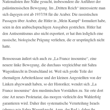
Nationalisten ihre Nähe gesucht, insbesondere die Anführer der
palästinensischen Bewegung. Im „Dritten Reich“ interessierte man
sich dagegen erst ab 1937/38 für die Araber. Die rassistischen
Passagen über Araber, die Hitler in „Mein Kampf“ formuliert habe,
seien in den arabischsprachigen Ausgaben gestrichen. Hitler hat
den Antisemitismus also nicht exportiert, er hat ihm lediglich eine
rassische, biologische Prägung verliehen, die er ursprünglich nicht
hatte.
Bensoussan äußert sich auch zu „La France insoumise“, eine
neuere linke Bewegung, die durchaus vergleichbar mit Sahra
Wagenknecht in Deutschland ist. Weil sich große Teile der
ehemaligen Arbeiterklasse und der kleinen Angestellten von der
Linken abgewandt haben, so der Historiker, wendet sich „La
France insoumise“ den muslimischen Vorstädten zu. Sie orte dort
eine Art neues Proletariat, das morgen vielleicht den Wahlerfolg
garantieren wird. Daher ihre systematische Verurteilung Israels
(ebenso wie Sahra Wagenknecht, Anm. der Red.), daher ihr