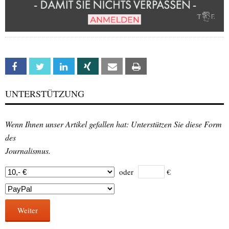
Facebook
Twitter
Linkedin
Xing
Email
Print
UNTERSTÜTZUNG
Wenn Ihnen unser Artikel gefallen hat: Unterstützen Sie diese Form
des
Journalismus.
oder
€
Weiter