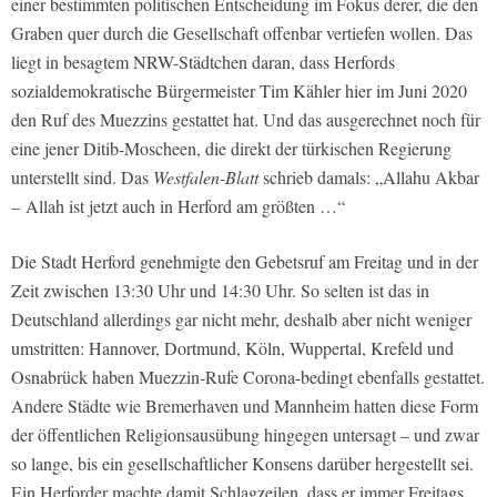
einer bestimmten politischen Entscheidung im Fokus derer, die den
Graben quer durch die Gesellschaft offenbar vertiefen wollen. Das
liegt in besagtem NRW-Städtchen daran, dass Herfords
sozialdemokratische Bürgermeister Tim Kähler hier im Juni 2020
den Ruf des Muezzins gestattet hat. Und das ausgerechnet noch für
eine jener Ditib-Moscheen, die direkt der türkischen Regierung
unterstellt sind. Das
Westfalen-Blatt
schrieb damals: „Allahu Akbar
– Allah ist jetzt auch in Herford am größten …“
Die Stadt Herford genehmigte den Gebetsruf am Freitag und in der
Zeit zwischen 13:30 Uhr und 14:30 Uhr. So selten ist das in
Deutschland allerdings gar nicht mehr, deshalb aber nicht weniger
umstritten: Hannover, Dortmund, Köln, Wuppertal, Krefeld und
Osnabrück haben Muezzin-Rufe Corona-bedingt ebenfalls gestattet.
Andere Städte wie Bremerhaven und Mannheim hatten diese Form
der öffentlichen Religionsausübung hingegen untersagt – und zwar
so lange, bis ein gesellschaftlicher Konsens darüber hergestellt sei.
Ein Herforder machte damit Schlagzeilen, dass er immer Freitags