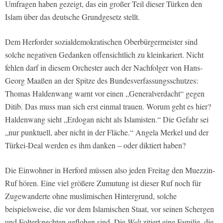
Umfragen haben gezeigt, das ein großer Teil dieser Türken den
Islam über das deutsche Grundgesetz stellt.
Dem Herforder sozialdemokratischen Oberbürgermeister sind
solche negativen Gedanken offensichtlich zu kleinkariert. Nicht
fehlen darf in diesem Orchester auch der Nachfolger von Hans-
Georg Maaßen an der Spitze des Bundesverfassungsschutzes:
Thomas Haldenwang warnt vor einen „Generalverdacht“ gegen
Ditib. Das muss man sich erst einmal trauen. Worum geht es hier?
Haldenwang sieht „Erdogan nicht als Islamisten.“ Die Gefahr sei
„nur punktuell, aber nicht in der Fläche.“ Angela Merkel und der
Türkei-Deal werden es ihm danken – oder diktiert haben?
Die Einwohner in Herford müssen also jeden Freitag den Muezzin-
Ruf hören. Eine viel größere Zumutung ist dieser Ruf noch für
Zugewanderte ohne muslimischen Hintergrund, solche
beispielsweise, die vor dem Islamischen Staat, vor seinen Schergen
und Folterknechten geflohen sind. Die
Welt
zitiert eine Familie, die