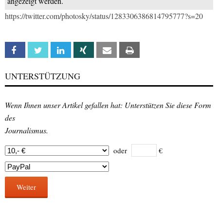
angezeigt werden.
https://twitter.com/photosky/status/1283306386814795777?s=20
Facebook
Twitter
Linkedin
Xing
Email
Print
UNTERSTÜTZUNG
Wenn Ihnen unser Artikel gefallen hat: Unterstützen Sie diese Form
des
Journalismus.
oder
€
Weiter