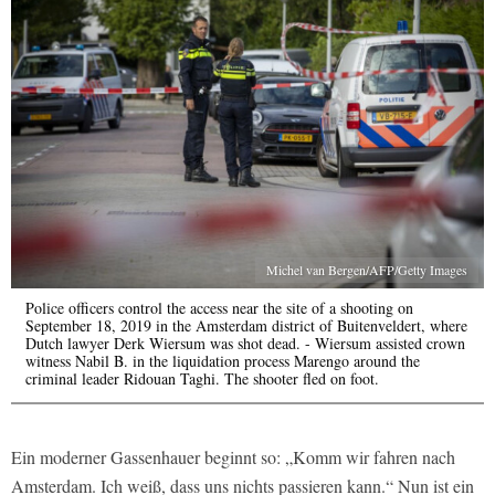
Michel van Bergen/AFP/Getty Images
Police officers control the access near the site of a shooting on
September 18, 2019 in the Amsterdam district of Buitenveldert, where
Dutch lawyer Derk Wiersum was shot dead. - Wiersum assisted crown
witness Nabil B. in the liquidation process Marengo around the
criminal leader Ridouan Taghi. The shooter fled on foot.
Ein moderner Gassenhauer beginnt so: „Komm wir fahren nach
Amsterdam. Ich weiß, dass uns nichts passieren kann.“ Nun ist ein