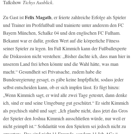
Talkshow
Tichys Ausblick
.
Felix Magath
Zu Gast ist
, er feierte zahlreiche Erfolge als Spieler
und Trainer im Profifußball und trainierte unter anderem den FC
Bayern München, Schalke 04 und den englischen FC Fulham.
Bekannt war er dafür, großen Wert auf die körperliche Fitness
seiner Spieler zu legen. Im Fall Kimmich kann der Fußballexperte
die Diskussion nicht verstehen: „Bisher dachte ich, dass man hier in
unserem Land frei leben könnte und die Wahl hätte, was man
macht.“ Gesundheit sei Privatsache, zudem habe die
Bundesregierung gesagt, es gäbe keine Impfpflicht, sodass jeder
selbst entscheiden kann, ob er sich impfen lässt. Er fügt hinzu:
„Wenn Kimmich sagt, er wird alle zwei Tage getestet, dann denke
ich, sind er und seine Umgebung gut geschützt.“ Er sieht Kimmich
als psychisch stabil und sagt: „Ich glaube nicht, dass jetzt das Gros
der Spieler den Joshua Kimmich ausschließen würde, nur weil er
nicht geimpft ist.“ Solidarität von den Spielern sei jedoch nicht zu
erwarten: „Das sind nicht 11 Freunde, sondern 11 Ich-AGs.“