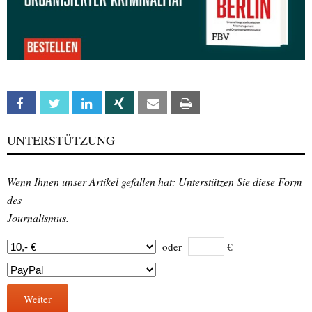
Facebook
Twitter
Linkedin
Xing
Email
Print
UNTERSTÜTZUNG
Wenn Ihnen unser Artikel gefallen hat: Unterstützen Sie diese Form
des
Journalismus.
oder
€
Weiter