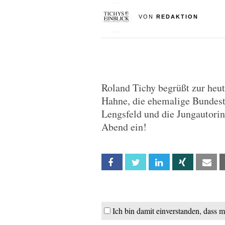
VON
REDAKTION
Roland Tichy begrüßt zur heu
Hahne, die ehemalige Bundest
Lengsfeld und die Jungautorin
Abend ein!
Facebook
Twitter
Linkedin
Xing
Em
Ich bin damit einverstanden, dass 