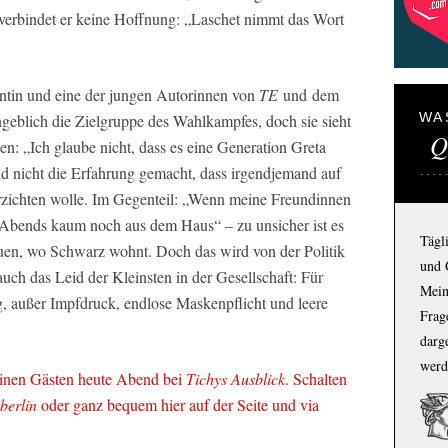
erbindet er keine Hoffnung: „Laschet nimmt das Wort
entin und eine der jungen Autorinnen von
TE
und dem
WA
angeblich die Zielgruppe des Wahlkampfes, doch sie sieht
Q
en: „Ich glaube nicht, dass es eine Generation Greta
ld nicht die Erfahrung gemacht, dass irgendjemand auf
rzichten wolle. Im Gegenteil: „Wenn meine Freundinnen
 Abends kaum noch aus dem Haus“ – zu unsicher ist es
Tägl
auen, wo Schwarz wohnt. Doch das wird von der Politik
und 
auch das Leid der Kleinsten in der Gesellschaft: Für
Mein
g, außer Impfdruck, endlose Maskenpflicht und leere
Frage
darg
werd
einen Gästen heute Abend bei
Tichys Ausblick
. Schalten
.berlin
oder ganz bequem hier auf der Seite und
via