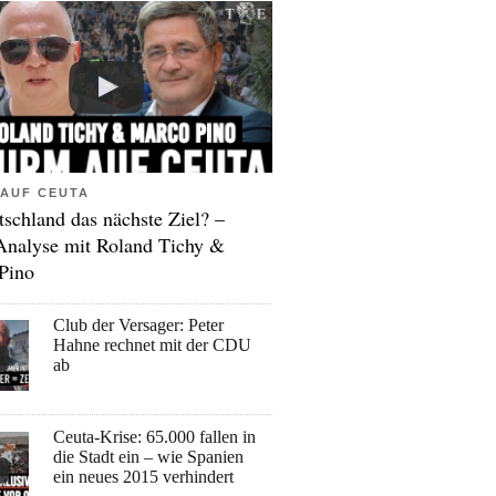
AUF CEUTA
tschland das nächste Ziel? –
Analyse mit Roland Tichy &
Pino
Club der Versager: Peter
Hahne rechnet mit der CDU
ab
Ceuta-Krise: 65.000 fallen in
die Stadt ein – wie Spanien
ein neues 2015 verhindert