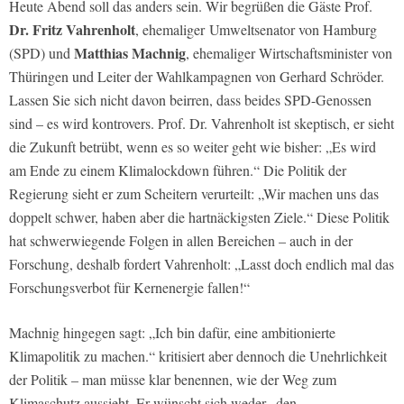
Heute Abend soll das anders sein. Wir begrüßen die Gäste Prof.
Dr. Fritz Vahrenholt
, ehemaliger Umweltsenator von Hamburg
Matthias Machnig
(SPD) und
, ehemaliger Wirtschaftsminister von
Thüringen und Leiter der Wahlkampagnen von Gerhard Schröder.
Lassen Sie sich nicht davon beirren, dass beides SPD-Genossen
sind – es wird kontrovers. Prof. Dr. Vahrenholt ist skeptisch, er sieht
die Zukunft betrübt, wenn es so weiter geht wie bisher: „Es wird
am Ende zu einem Klimalockdown führen.“ Die Politik der
Regierung sieht er zum Scheitern verurteilt: „Wir machen uns das
doppelt schwer, haben aber die hartnäckigsten Ziele.“ Diese Politik
hat schwerwiegende Folgen in allen Bereichen – auch in der
Forschung, deshalb fordert Vahrenholt: „Lasst doch endlich mal das
Forschungsverbot für Kernenergie fallen!“
Machnig hingegen sagt: „Ich bin dafür, eine ambitionierte
Klimapolitik zu machen.“ kritisiert aber dennoch die Unehrlichkeit
der Politik – man müsse klar benennen, wie der Weg zum
Klimaschutz aussieht. Er wünscht sich weder „den