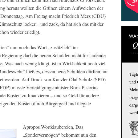
tung heraus wollten die Grünen einem Aufweichen der
Donnerstag. Am Freitag macht Friedrich Merz (CDU)
imaschutz locker – und zack, da hat sich das mit der
chon wieder erledigt.
WA
Q
ion“ nun noch das Wort „zusätzlich“ im
Regierung darf die neuen Schulden nicht für laufende
e. Was nach wenig klingt, ist in Wirklichkeit noch viel
undeswehr“ hieß es, dessen neue Schulden dürften nur
Tägl
det werden. Auf Druck von Kanzler Olaf Scholz (SPD)
und 
(FDP) musste Verteidigungsminister Boris Pistorius
Mein
nde Kosten zu finanzieren – und so Geld für andere
Frage
teigenden Kosten durch Bürgergeld und illegale
darg
werd
Apropos Wortklaubereien. Das
„Sondervermögen“ bekommt nun den