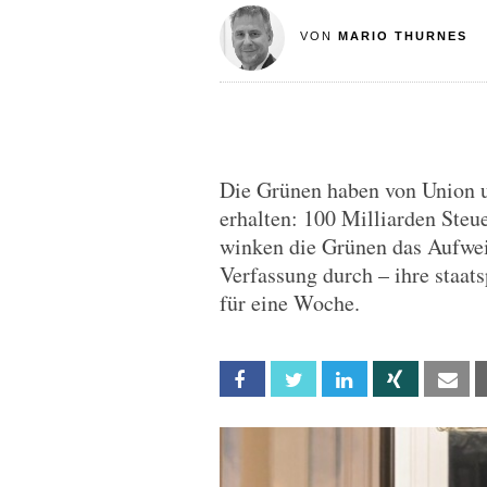
VON
MARIO THURNES
Die Grünen haben von Union u
erhalten: 100 Milliarden Steue
winken die Grünen das Aufwei
Verfassung durch – ihre staat
für eine Woche.
Facebook
Twitter
Linkedin
Xing
Em