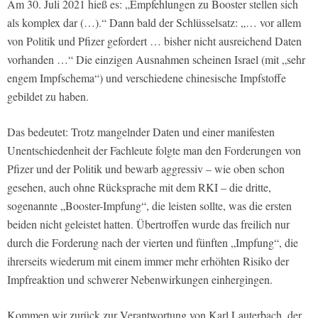
Am 30. Juli 2021 hieß es: „Empfehlungen zu Booster stellen sich
als komplex dar (…).“ Dann bald der Schlüsselsatz: „… vor allem
von Politik und Pfizer gefordert … bisher nicht ausreichend Daten
vorhanden …“ Die einzigen Ausnahmen scheinen Israel (mit „sehr
engem Impfschema“) und verschiedene chinesische Impfstoffe
gebildet zu haben.
Das bedeutet: Trotz mangelnder Daten und einer manifesten
Unentschiedenheit der Fachleute folgte man den Forderungen von
Pfizer und der Politik und bewarb aggressiv – wie oben schon
gesehen, auch ohne Rücksprache mit dem RKI – die dritte,
sogenannte „Booster-Impfung“, die leisten sollte, was die ersten
beiden nicht geleistet hatten. Übertroffen wurde das freilich nur
durch die Forderung nach der vierten und fünften „Impfung“, die
ihrerseits wiederum mit einem immer mehr erhöhten Risiko der
Impfreaktion und schwerer Nebenwirkungen einhergingen.
Kommen wir zurück zur Verantwortung von Karl Lauterbach, der