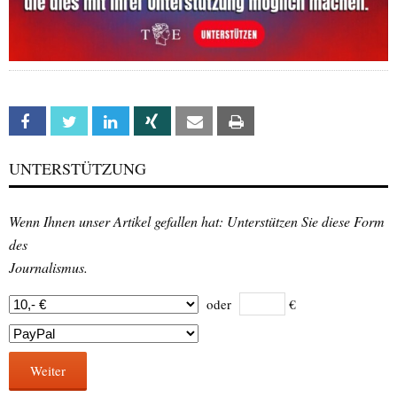
Facebook
Twitter
Linkedin
Xing
Email
Print
UNTERSTÜTZUNG
Wenn Ihnen unser Artikel gefallen hat: Unterstützen Sie diese Form
des
Journalismus.
oder
€
Weiter