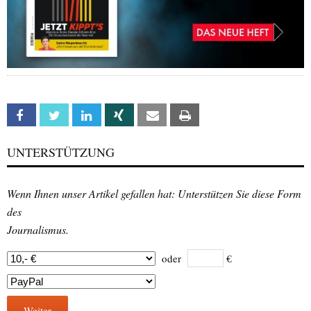
Facebook
Twitter
Linkedin
Xing
Email
Print
UNTERSTÜTZUNG
Wenn Ihnen unser Artikel gefallen hat: Unterstützen Sie diese Form
des
Journalismus.
oder
€
Weiter