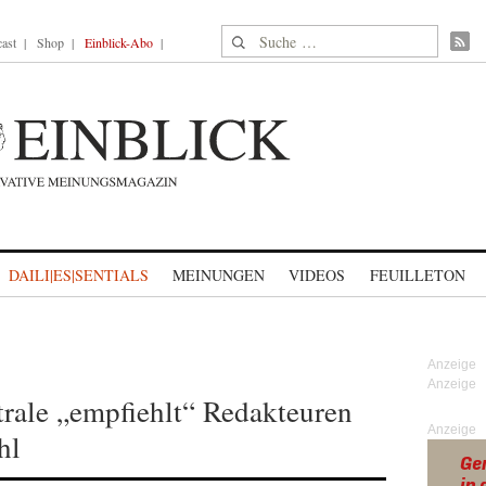
Suche nach:
ast
Shop
Einblick-Abo
DAILI|ES|SENTIALS
MEINUNGEN
VIDEOS
FEUILLETON
rale „empfiehlt“ Redakteuren
Anzeige
hl