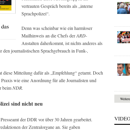
vertrauten Gespräch bereits als „interne
Sprachpolizei“.
 das
Denn was scheinbar wie ein harmloser
Mailhinweis an die Chefs der
ARD
-
Anstalten daherkommt, ist nichts anderes als
r den journalistischen Sprachgebrauch in Funk-,
hat diese Mitteilung dafür als „Empfehlung“ getarnt. Doch
 Praxis wie eine Anordnung für alle Journalisten und
er beim
NDR.
Weiter
izei sind nicht neu
VIDE
Presseamt der DDR vor über 30 Jahren gearbeitet.
redaktionen der Zentralorgane an. Sie gaben