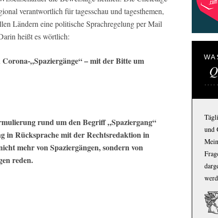
ional verantwortlich für
tagesschau
und
tagesthemen
,
allen Ländern eine politische Sprachregelung per Mail
Darin heißt es wörtlich:
WA
 Corona-„Spaziergänge“ – mit der Bitte um
Q
Tägl
ormulierung rund um den Begriff „Spaziergang“
und 
ng in Rücksprache mit der Rechtsredaktion in
Mein
nicht mehr von Spaziergängen, sondern von
Frage
en reden.
darg
werd