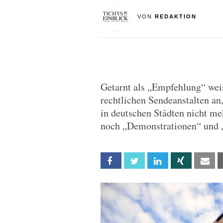
VON
REDAKTION
Getarnt als „Empfehlung“ weist
rechtlichen Sendeanstalten an
in deutschen Städten nicht m
noch „Demonstrationen“ und 
Facebook
Twitter
Linkedin
Xing
Em