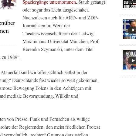
Spaziergänge unternommen
, Staub gesaugt
oder sogar das Licht ausgeschaltet.
Nachzulesen auch für
ARD-
und
ZDF
-
enüber
Journalisten im Werk der
onen
Theaterwissenschaftlerin der Ludwig-
Maximilians-Universität München, Prof.
Berenika Szymanski, unter dem Titel
s zu 1989“.
auerfall sind wir offensichtlich selbst in der
dnung“ Deutschlands fast wieder so weit gekommen.
idarnosc-Bewegung Polens in den Achtzigern mit
 und mediale Bevormundung, Willkür und
ten von Presse, Funk und Fernsehen als willige
ohre der Regierenden, den meist friedlichen Protest
nd vermeintlich „rechter“ Gruppen darzustellen.