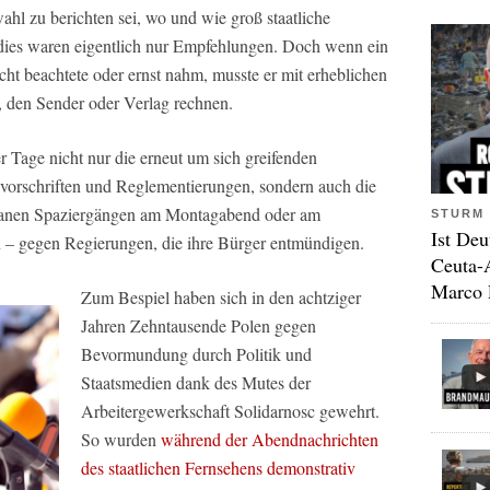
hl zu berichten sei, wo und wie groß staatliche
 dies waren eigentlich nur Empfehlungen. Doch wenn ein
ht beachtete oder ernst nahm, musste er mit erheblichen
, den Sender oder Verlag rechnen.
r Tage nicht nur die erneut um sich greifenden
chvorschriften und Reglementierungen, sondern auch die
ntanen Spaziergängen am Montagabend oder am
STURM 
Ist Deu
– gegen Regierungen, die ihre Bürger entmündigen.
Ceuta-
Marco 
Zum Bespiel haben sich in den achtziger
Jahren Zehntausende Polen gegen
Bevormundung durch Politik und
Staatsmedien dank des Mutes der
Arbeitergewerkschaft
Solidarnosc
gewehrt.
So wurden
während der Abendnachrichten
des staatlichen Fernsehens demonstrativ