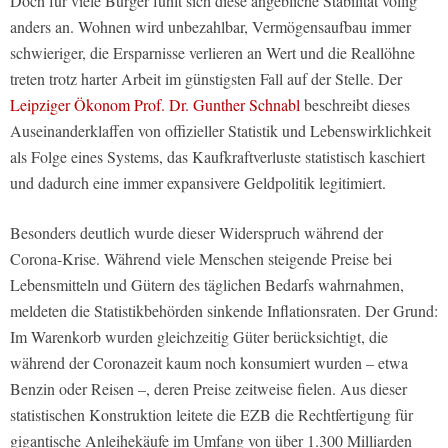
Doch für viele Bürger fühlt sich diese angebliche Stabilität völlig
anders an. Wohnen wird unbezahlbar, Vermögensaufbau immer
schwieriger, die Ersparnisse verlieren an Wert und die Reallöhne
treten trotz harter Arbeit im günstigsten Fall auf der Stelle. Der
Leipziger Ökonom Prof. Dr. Gunther Schnabl
beschreibt dieses
Auseinanderklaffen von offizieller Statistik und Lebenswirklichkeit
als Folge eines Systems, das Kaufkraftverluste statistisch kaschiert
und dadurch eine immer expansivere Geldpolitik legitimiert.
Besonders deutlich wurde dieser Widerspruch während der
Corona-Krise. Während viele Menschen steigende Preise bei
Lebensmitteln und Gütern des täglichen Bedarfs wahrnahmen,
meldeten die Statistikbehörden sinkende Inflationsraten. Der Grund:
Im Warenkorb wurden gleichzeitig Güter berücksichtigt, die
während der Coronazeit kaum noch konsumiert wurden – etwa
Benzin oder Reisen –, deren Preise zeitweise fielen. Aus dieser
statistischen Konstruktion leitete die EZB die Rechtfertigung für
gigantische Anleihekäufe im Umfang von über 1.300 Milliarden