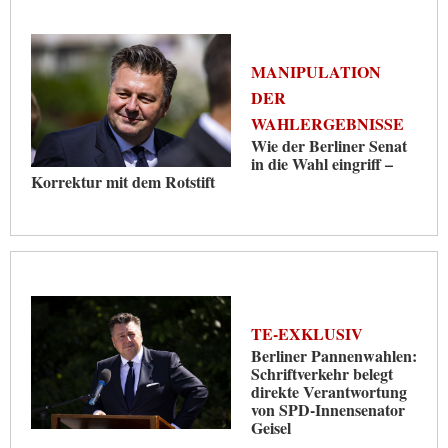
MANIPULATION
DER
WAHLERGEBNISSE
Wie der Berliner Senat
in die Wahl eingriff –
Korrektur mit dem Rotstift
TE-EXKLUSIV
Berliner Pannenwahlen:
Schriftverkehr belegt
direkte Verantwortung
von SPD-Innensenator
Geisel