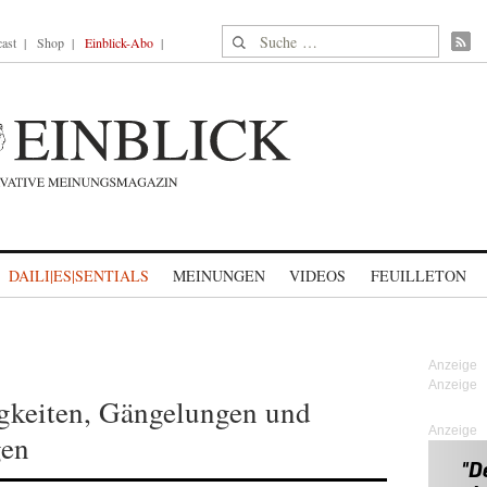
Suche nach:
ast
Shop
Einblick-Abo
DAILI|ES|SENTIALS
MEINUNGEN
VIDEOS
FEUILLETON
igkeiten, Gängelungen und
Anzeige
gen