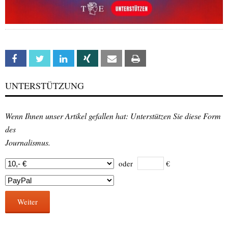
Facebook
Twitter
Linkedin
Xing
Email
Print
UNTERSTÜTZUNG
Wenn Ihnen unser Artikel gefallen hat: Unterstützen Sie diese Form
des
Journalismus.
oder
€
Weiter