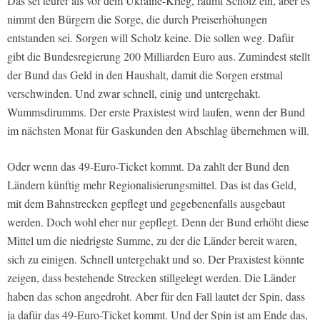
Das sei teurer als vor dem Ukraine-Krieg, räumt Scholz ein, aber es
nimmt den Bürgern die Sorge, die durch Preiserhöhungen
entstanden sei. Sorgen will Scholz keine. Die sollen weg. Dafür
gibt die Bundesregierung 200 Milliarden Euro aus. Zumindest stellt
der Bund das Geld in den Haushalt, damit die Sorgen erstmal
verschwinden. Und zwar schnell, einig und untergehakt.
Wummsdirumms. Der erste Praxistest wird laufen, wenn der Bund
im nächsten Monat für Gaskunden den Abschlag übernehmen will.
Oder wenn das 49-Euro-Ticket kommt. Da zahlt der Bund den
Ländern künftig mehr Regionalisierungsmittel. Das ist das Geld,
mit dem Bahnstrecken gepflegt und gegebenenfalls ausgebaut
werden. Doch wohl eher nur gepflegt. Denn der Bund erhöht diese
Mittel um die niedrigste Summe, zu der die Länder bereit waren,
sich zu einigen. Schnell untergehakt und so. Der Praxistest könnte
zeigen, dass bestehende Strecken stillgelegt werden. Die Länder
haben das schon angedroht. Aber für den Fall lautet der Spin, dass
ja dafür das 49-Euro-Ticket kommt. Und der Spin ist am Ende das,